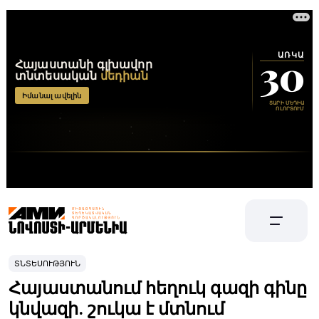
ՏՆՏԵՍՈՒԹՅՈՒՆ
Հայաստանում հեղուկ գազի գինը
կնվազի. շուկա է մտնում