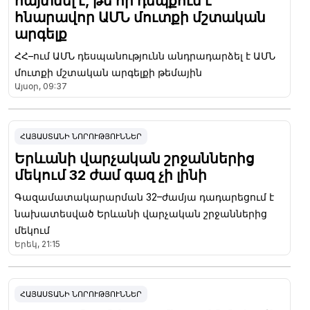
հայտնել է, թե որ դեպքում է
հնարավոր ԱՄՆ մուտքի մշտական
արգելք
ՀՀ–ում ԱՄՆ դեսպանությունն անդրադարձել է ԱՄՆ
մուտքի մշտական արգելքի թեմային
Այսօր, 09:37
ՀԱՅԱՍՏԱՆԻ ՆՈՐՈՒԹՅՈՒՆՆԵՐ
Երևանի վարչական շրջաններից
մեկում 32 ժամ գազ չի լինի
Գազամատակարարման 32–ժամյա դադարեցում է
նախատեսված Երևանի վարչական շրջաններից
մեկում
Երեկ, 21:15
ՀԱՅԱՍՏԱՆԻ ՆՈՐՈՒԹՅՈՒՆՆԵՐ