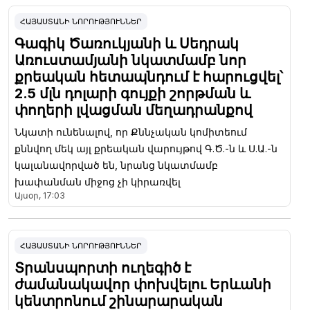
ՀԱՅԱՍՏԱՆԻ ՆՈՐՈՒԹՅՈՒՆՆԵՐ
Գագիկ Ծառուկյանի և Սեդրակ
Առուստամյանի նկատմամբ նոր
քրեական հետապնդում է հարուցվել՝
2.5 մլն դոլարի գույքի շորթման և
փողերի լվացման մեղադրանքով
Նկատի ունենալով, որ Քննչական կոմիտեում
քննվող մեկ այլ քրեական վարույթով Գ.Ծ.-ն և Ս.Ա.-ն
կալանավորված են, նրանց նկատմամբ
խափանման միջոց չի կիրառվել
Այսօր, 17:03
ՀԱՅԱՍՏԱՆԻ ՆՈՐՈՒԹՅՈՒՆՆԵՐ
Տրանսպորտի ուղեգիծ է
ժամանակավոր փոխվելու Երևանի
կենտրոնում շինարարական