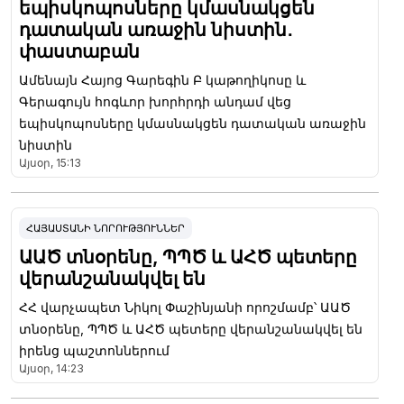
եպիսկոպոսները կմասնակցեն
դատական առաջին նիստին․
փաստաբան
Ամենայն Հայոց Գարեգին Բ կաթողիկոսը և
Գերագույն հոգևոր խորհրդի անդամ վեց
եպիսկոպոսները կմասնակցեն դատական առաջին
նիստին
Այսօր, 15:13
ՀԱՅԱՍՏԱՆԻ ՆՈՐՈՒԹՅՈՒՆՆԵՐ
ԱԱԾ տնօրենը, ՊՊԾ և ԱՀԾ պետերը
վերանշանակվել են
ՀՀ վարչապետ Նիկոլ Փաշինյանի որոշմամբ՝ ԱԱԾ
տնօրենը, ՊՊԾ և ԱՀԾ պետերը վերանշանակվել են
իրենց պաշտոններում
Այսօր, 14:23