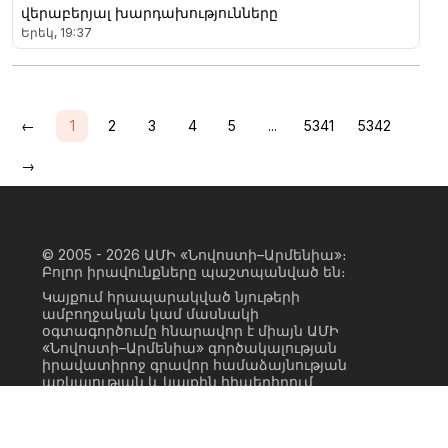
վերաբերյալ խարդախությունները
Երեկ, 19:37
←
1
2
3
4
5
...
5341
5342
→
© 2005 - 2026
ԱՄԻ «Նովոստի–Արմենիա»։
Բոլոր իրավունքները պաշտպանված են։
Կայքում հրապարակված նյութերի
ամբողջական կամ մասնակի
օգտագործումը հնարավոր է միայն ԱՄԻ
«Նովոստի–Արմենիա» գործակալության
իրավատիրոջ գրավոր համաձայնության
առկայության և կայքին հիպերհղում
անելու դեպքում։ Հղումը պետք է լինի
ուղիղ, ակտիվ, ոչ սկրիպտային,
ինդեքսավորման համար բաց։ Կայքում