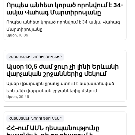
Որպես անհետ կորած որոնվում է 34-
ամյա Վահագ Մարտիրոսյանը
Որպես անհետ կորած որոնվում է 34-ամյա Վահագ
Մարտիրոսյանը
Այսօր, 10:09
ՀԱՅԱՍՏԱՆԻ ՆՈՐՈՒԹՅՈՒՆՆԵՐ
Այսօր 10,5 ժամ ջուր չի լինի Երևանի
վարչական շրջաններից մեկում
Այսօր վթարային ջրանջատում է նախատեսված
Երևանի վարչական շրջաններից մեկում
Այսօր, 09:49
ՀԱՅԱՍՏԱՆԻ ՆՈՐՈՒԹՅՈՒՆՆԵՐ
ՀՀ–ում ԱՄՆ դեսպանությունը