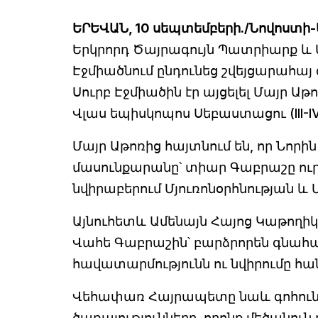
ԵՐԵՎԱՆ, 10 սեպտեմբերի./Նովոստի
Երկրորդ Ծայրագույն Պատրիարք և Ա
Էջմիածնում ընդունեց շվեյցարահա
Սուրբ Էջմիածին էր այցելել Մայր Ա
Վլաս եպիսկոպոս Սեբաստացու (III-IV
Մայր Աթոռից հայտնում են, որ Նորի
մասունքարանը՝ տիար Գաբրաշը ուրա
նվիրաբերում Մյուռոնօրհնության 
Այնուհետև Ամենայն Հայոց Կաթողիկո
Վահե Գաբրաշին՝ բարձրորեն գնահա
հավատարմությունն ու նվիրումը հա
Վեհափառ Հայրապետը նաև գոհուն
ծառայությունները, որոնք մեծանու