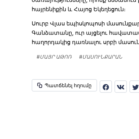
հայրենիքին և Հայոց Եկեղեցուն։
Սուրբ Վլաս եպիսկոպոսի մասունքա
Գանձատանը, ուր այցելու հավատավ
հաղորդակից դառնալու սրբի մասուն
#
ՄԱՅՐ ԱԹՈՌ
#
ՄԱՍՈՒՆՔԱՐԱՆ
Պատճենել հղումը