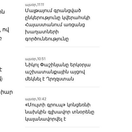
այսօր,
11:11
Մալթայում գրանցված
ին
ընկերությունը կվերահսկի
Հայաստանում առցանց
 ով
խաղատների
բ
գործունեությունը
այսօր,
10:51
Նիկոլ Փաշինյանը երկօրյա
է
աշխատանքային այցով
։
մեկնել է Ղրղզստան
 տիար
այսօր,
10:42
«Մուլտի գրուպ» կոնցեռնի
նախկին գլխավոր տնօրենը
կալանավորվել է