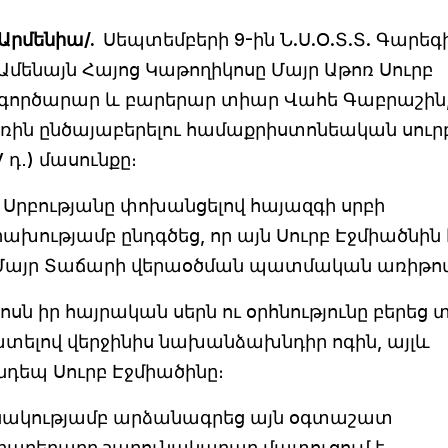
-Արմենիա/.
Սեպտեմբերի 9-ին Ն.Ս.Օ.Տ.Տ. Գարեգ
մենայն Հայոց Կաթողիկոսը Մայր Աթոռ Սուրբ
յ գործարար և բարերար տիար Վահե Գաբրաշին,
թոռին ընծայաբերելու համաքրիստոնեական սուր
 դ․) մասունքը։
ն Սրբությանը փոխանցելով հայազգի սրբի
խությամբ ընդգծեց, որ այն Սուրբ Էջմիածնին 
և Մայր Տաճարի վերաօծման պատմական առիթով
սն իր հայրական սերն ու օրհնությունը բերեց
տելով վերջինիս նախանձախնդիր ոգին, այլև
նդեպ Սուրբ Էջմիածինը։
ակությամբ արձանագրեց այն օգտաշատ
ն բարերարը շարունակաբար մատուցում է