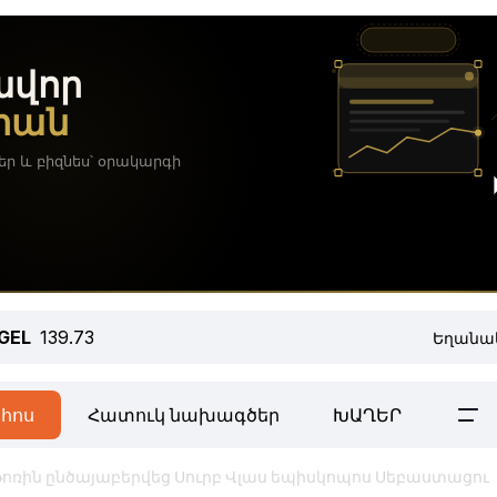
GEL
139.73
Եղանա
հոս
Հատուկ նախագծեր
ԽԱՂԵՐ
թոռին ընծայաբերվեց Սուրբ Վլաս եպիսկոպոս Սեբաստացու