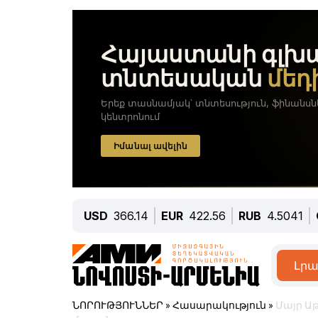
USD
366.14
EUR
422.56
RUB
4.5041
Լրա
ՆՈՐՈՒԹՅՈՒՆՆԵՐ
»
Հասարակություն
»
Մայր Ա