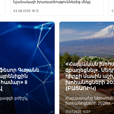
նշանակալի իրադարձություններից մեկը
03.08.2026
16:12
2
«Հայկական խոհան
ոֆեսոր Գայանե
զբաղեցնել»․ Սեդ
այրենիքին
դիրքի մասին աշխ
համար» II
խոհանոցների 20
վ
(ԲԱՑԱՌԻԿ)
յազգի բժիշկ,
Հայաստանը ներառվել
խոհանոցների 2026թ․
17.07.2026
14:07