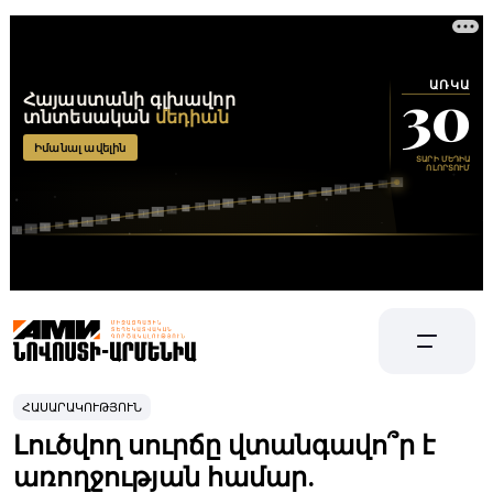
ՀԱՍԱՐԱԿՈՒԹՅՈՒՆ
Լուծվող սուրճը վտանգավո՞ր է
առողջության համար.