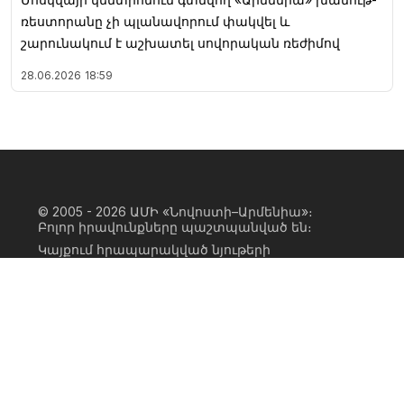
ռեստորանը չի պլանավորում փակվել և
շարունակում է աշխատել սովորական ռեժիմով
28.06.2026
18:59
© 2005 - 2026
ԱՄԻ «Նովոստի–Արմենիա»։
Բոլոր իրավունքները պաշտպանված են։
Կայքում հրապարակված նյութերի
ամբողջական կամ մասնակի
օգտագործումը հնարավոր է միայն ԱՄԻ
«Նովոստի–Արմենիա» գործակալության
իրավատիրոջ գրավոր համաձայնության
առկայության և կայքին հիպերհղում
անելու դեպքում։ Հղումը պետք է լինի
ուղիղ, ակտիվ, ոչ սկրիպտային,
ինդեքսավորման համար բաց։ Կայքում
հրապարակված նյութերի հեղինակների
կարծիքը կարող է չհամընկնել