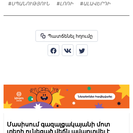
#
ՍՊԱՆՈՒԹՅՈՒՆ
#
ԼՈՌԻ
#
ԱԼԱՎԵՐԴԻ
Պատճենել հղումը
Մասիսում գազալցակայանի մոտ
տեղի ունեցած վեճն ավարտվել է