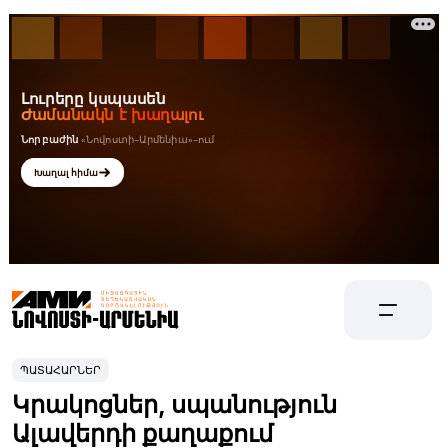
ՊԱՏԱՀԱՐՆԵՐ
Կրակոցներ, սպանություն
Ալավերդի քաղաքում