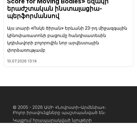
Score for Moving Bodies» եզակի
երաժշտական ինստալացիա-
պերֆորմանսով
Այս տարի «Ոսկե ծիրան» Երևանի 23-րդ միջազգային
կինոփառատոնի բացումը հանդիսատեսին
կդիմավորի բոլորովին նոր արվեստային
փորձառությամբ
10.07.2026
13:14
© 2005 - 2026
ԱՄԻ «Նովոստի–Արմենիա»։
Բոլոր իրավունքները պաշտպանված են։
Կայքում հրապարակված նյութերի
ամբողջական կամ մասնակի
օգտագործումը հնարավոր է միայն ԱՄԻ
«Նովոստի–Արմենիա» գործակալության