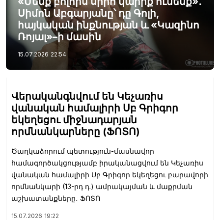
«Մենք բոլորս սիրո կարիք ունենք»․
Սիմոն Աբգարյանը՝ դը Գոլի,
հայկական ինքնության և «Կազինո
Ռոյալ»–ի մասին
15.07.2026
22:54
Վերականգնվում են Կեչառիս
վանական համալիրի Սբ Գրիգոր
եկեղեցու միջնադարյան
որմնանկարները (ՖՈՏՈ)
Ծաղկաձորում պետություն-մասնավոր
համագործակցությամբ իրականացվում են Կեչառիս
վանական համալիրի Սբ Գրիգոր եկեղեցու բարավորի
որմնանկարի (13-րդ դ.) ամրակայման և մաքրման
աշխատանքները․ ՖՈՏՈ
15.07.2026
19:22