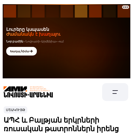
ՄՇԱԿՈՒՅԹ
ԱՊՀ և Բալթյան երկրների
ռուսական թատրոններն իրենց