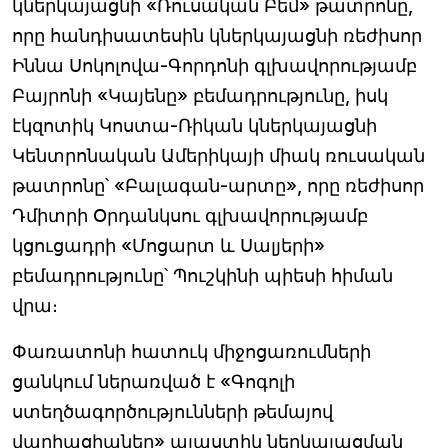
կներկայացնի «Ռուսական Բեմ» թատրոնը,
որը հանդիսատեսին կներկայացնի ռեժիսոր
Իննա Սոկոլովա-Գորդոնի գլխավորությամբ
Բայրոնի «Կայենը» բեմադրությունը, իսկ
էկզոտիկ Կոստա-Ռիկան կներկայացնի
Կենտրոնական Ամերիկայի միակ ռուսական
թատրոնը՝ «Բալագան-արտը», որը ռեժիսոր
Դմիտրի Օրդանկսու գլխավորությամբ
կցուցադրի «Մոցարտ և Սալյերի»
բեմադրությունը՝ Պուշկինի պիեսի հիման
վրա։
Փառատոնի հատուկ միջոցառումների
ցանկում ներառված է «Գոգոլի
ստեղծագործությունների թեմայով
վարիացիաներ» պլաստիկ ներկայացման