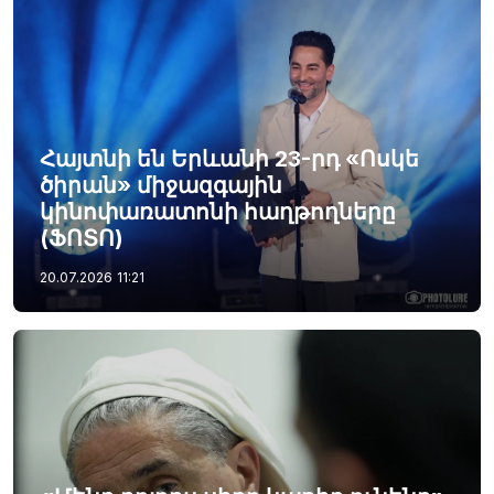
Հայտնի են Երևանի 23-րդ «Ոսկե
ծիրան» միջազգային
կինոփառատոնի հաղթողները
(ՖՈՏՈ)
20.07.2026
11:21