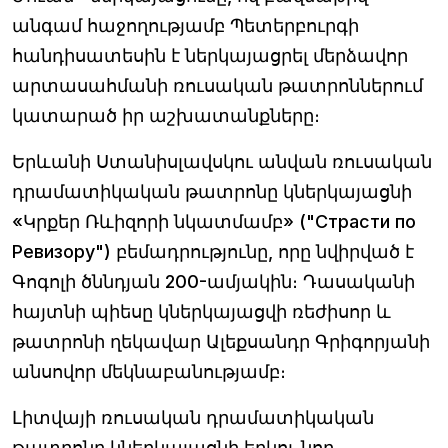
անգամ հաջողությամբ Պետերբուրգի
հանդիսատեսին է ներկայացրել մերձավոր
արտասահմանի ռուսական թատրոններում
կատարած իր աշխատանքները։
Երևանի Ստանիսլավսկու անվան ռուսական
դրամատիկական թատրոնը կներկայացնի
«Կրքեր Ռևիզորի նկատմամբ» ("Страсти по
Ревизору") բեմադրությունը, որը նվիրված է
Գոգոլի ծննդյան 200-ամյակին։ Դասականի
հայտնի պիեսը կներկայացվի ռեժիսոր և
թատրոնի ղեկավար Ալեքսանդր Գրիգորյանի
անսովոր մեկնաբանությամբ։
Լիտվայի ռուսական դրամատիկական
թատրոնը կներկայացնի երկու նոր