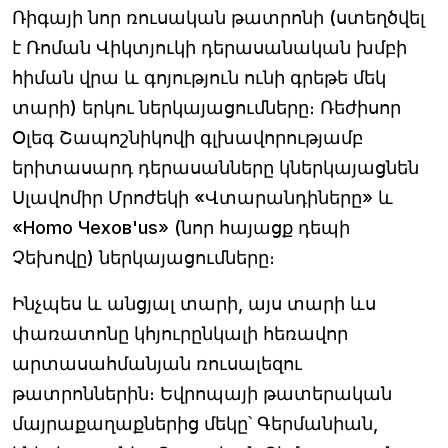
Ռիգայի նոր ռուսական թատրոնի (ստեղծվել
է Ռոման Վիկտյուկի դերասանական խմբի
հիման վրա և գոյություն ունի գրեթե մեկ
տարի) երկու ներկայացումները։ Ռեժիսոր
Օլեգ Շապոշնիկովի գլխավորությամբ
երիտասարդ դերասանները կներկայացնեն
Սլավոմիր Մրոժեկի «Վտարանդիները» և
«Homo Чехов'us» (նոր հայացք դեպի
Չեխովը) ներկայացումները։
Ինչպես և անցյալ տարի, այս տարի ևս
փառատոնը կհյուրընկալի հեռավոր
արտասահմանյան ռուսալեզու
թատրոններին։ Եվրոպայի թատերական
մայրաքաղաքներից մեկը՝ Գերմանիան,