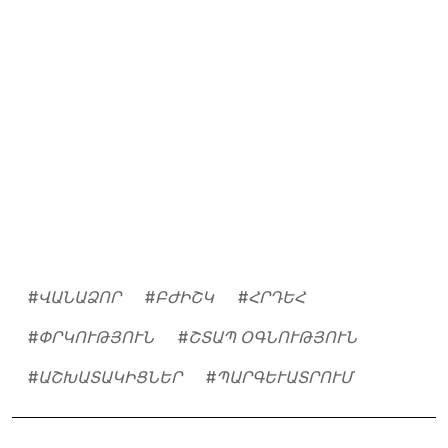
#
ՎԱՆԱՁՈՐ
#
ԲԺԻՇԿ
#
ՀՐԴԵՀ
#
ՓՐԿՈՒԹՅՈՒՆ
#
ՇՏԱՊ ՕԳՆՈՒԹՅՈՒՆ
#
ԱՇԽԱՏԱԿԻՑՆԵՐ
#
ՊԱՐԳԵՒԱՏՐՈՒՄ