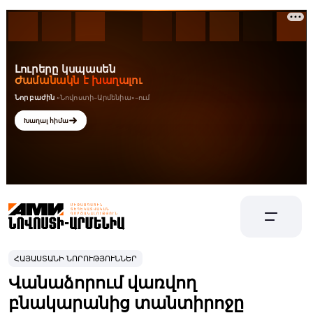
ՀԱՅԱՍՏԱՆԻ ՆՈՐՈՒԹՅՈՒՆՆԵՐ
Վանաձորում վառվող
բնակարանից տանտիրոջը