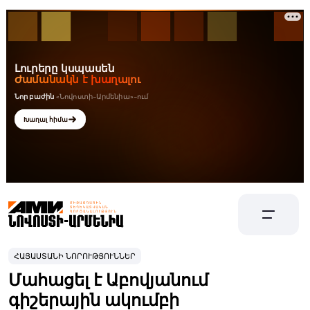
ՀԱՅԱՍՏԱՆԻ ՆՈՐՈՒԹՅՈՒՆՆԵՐ
Մահացել է Աբովյանում
գիշերային ակումբի