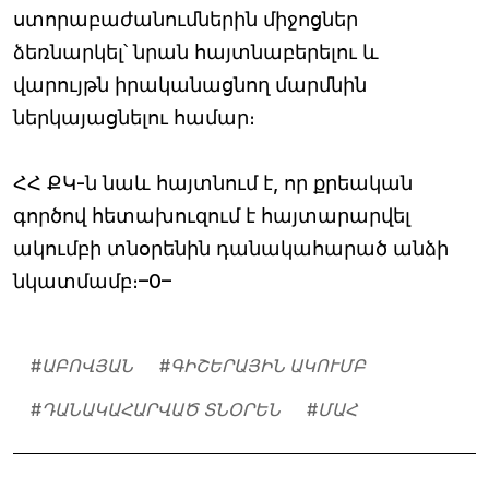
ստորաբաժանումներին միջոցներ
ձեռնարկել՝ նրան հայտնաբերելու և
վարույթն իրականացնող մարմնին
ներկայացնելու համար։
ՀՀ ՔԿ-ն նաև հայտնում է, որ քրեական
գործով հետախուզում է հայտարարվել
ակումբի տնօրենին դանակահարած անձի
նկատմամբ։–0–
#
ԱԲՈՎՅԱՆ
#
ԳԻՇԵՐԱՅԻՆ ԱԿՈՒՄԲ
#
ԴԱՆԱԿԱՀԱՐՎԱԾ ՏՆՕՐԵՆ
#
ՄԱՀ