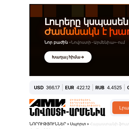
USD
366.17
EUR
422.12
RUB
4.4525
Լրա
ՆՈՐՈՒԹՅՈՒՆՆԵՐ
»
Սպորտ
»
Հայաստանի ֆուտ