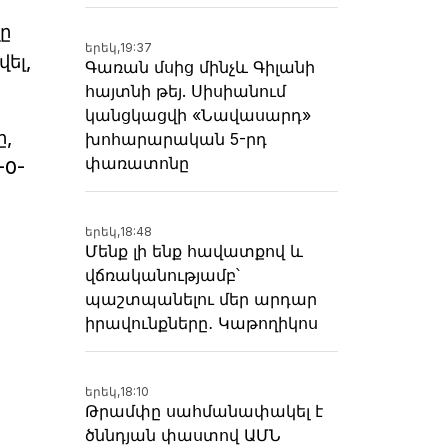
ը
երեկ,
19:37
ել,
Գառան մսից մինչև Գիլանի
հայտնի թեյ. Սիսիանում
կանցկացվի «Նավասարդ»
ը,
խոհարարական 5-րդ
փառատոնը
-0-
երեկ,
18:48
Մենք լի ենք հավատքով և
վճռականությամբ՝
պաշտպանելու մեր արդար
իրավունքները․ Կաթողիկոս
երեկ,
18:10
Թրամփը սահմանափակել է
ծննդյան փաստով ԱՄՆ