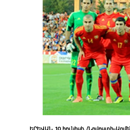
ԵՐԵՎԱՆ, 10 հունիսի. /Նովոստի–Արմե