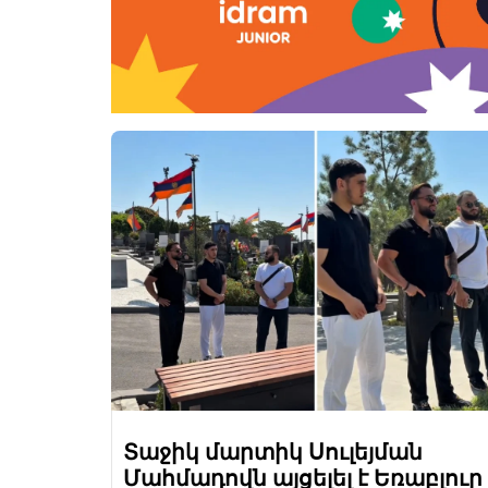
Տաջիկ մարտիկ Սուլեյման
Մահմադովն այցելել է Եռաբլուր