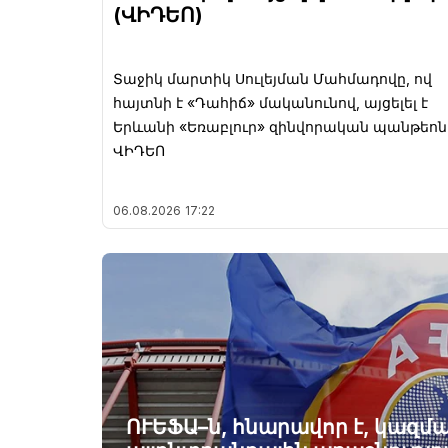
(ՎԻԴԵՈ)
Տաջիկ մարտիկ Սուլեյման Մահմադովը, ով
հայտնի է «Դահիճ» մականունով, այցելել է
Երևանի «Եռաբլուր» զինվորական պանթեոն
ՎԻԴԵՈ
06.08.2026
17:22
ՈՒԵՖԱ–ն, հնարավոր է, կազ