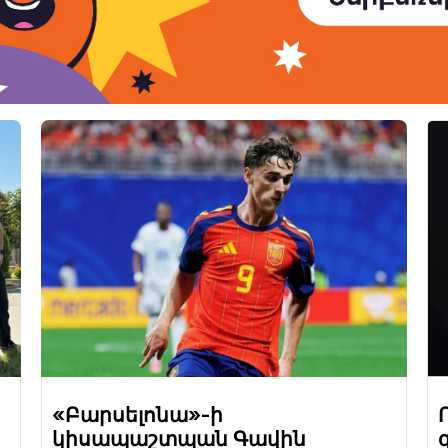
«Բարսելոնա»-ի
կիսապաշտպան Գավին