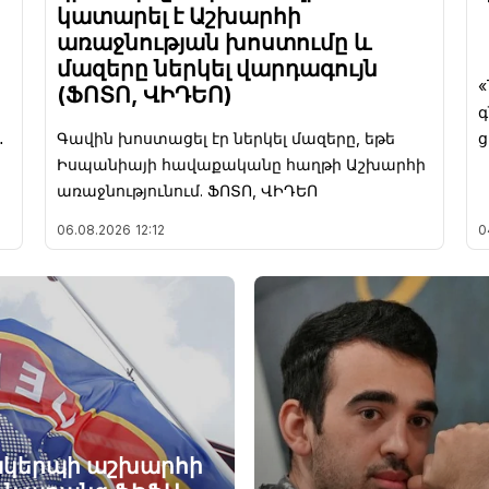
կատարել է Աշխարհի
առաջնության խոստումը և
մազերը ներկել վարդագույն
«
(ՖՈՏՈ, ՎԻԴԵՈ)
գ
․
Գավին խոստացել էր ներկել մազերը, եթե
ց
Իսպանիայի հավաքականը հաղթի Աշխարհի
առաջնությունում. ՖՈՏՈ, ՎԻԴԵՈ
06.08.2026
12:12
0
մակերպի աշխարհի