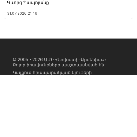
Գևորգ Պապոյանը
31.07.2026
21:46
© 2005 - 2026
ԱՄԻ «Նովոստի–Արմենիա»։
Բոլոր իրավունքները պաշտպանված են։
Կայքում հրապարակված նյութերի
ամբողջական կամ մասնակի
օգտագործումը հնարավոր է միայն ԱՄԻ
«Նովոստի–Արմենիա» գործակալության
իրավատիրոջ գրավոր համաձայնության
առկայության և կայքին հիպերհղում
անելու դեպքում։ Հղումը պետք է լինի
ուղիղ, ակտիվ, ոչ սկրիպտային,
ինդեքսավորման համար բաց։ Կայքում
հրապարակված նյութերի հեղինակների
կարծիքը կարող է չհամընկնել
խմբագրության դիրքորոշման հետ։