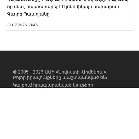
որ մնա, հայտարարել է էկոնոմիկայի նախարար
Գևորգ Պապոյանը
31.07.2026
21:46
© 2005 - 2026
ԱՄԻ «Նովոստի–Արմենիա»։
Բոլոր իրավունքները պաշտպանված են։
Կայքում հրապարակված նյութերի
ամբողջական կամ մասնակի
օգտագործումը հնարավոր է միայն ԱՄԻ
«Նովոստի–Արմենիա» գործակալության
իրավատիրոջ գրավոր համաձայնության
առկայության և կայքին հիպերհղում
անելու դեպքում։ Հղումը պետք է լինի
ուղիղ, ակտիվ, ոչ սկրիպտային,
ինդեքսավորման համար բաց։ Կայքում
հրապարակված նյութերի հեղինակների
կարծիքը կարող է չհամընկնել