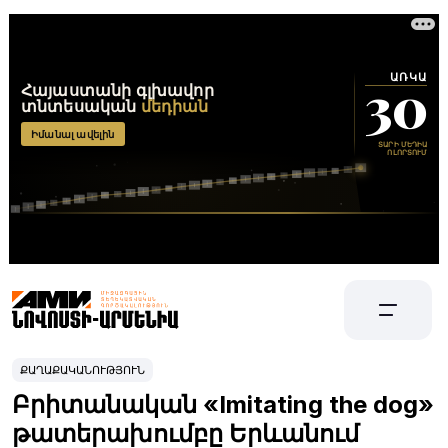
ՔԱՂԱՔԱԿԱՆՈՒԹՅՈՒՆ
Բրիտանական «Imitating the dog»
թատերախումբը Երևանում