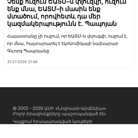
Չենք ուզում ԵԱՏՄ–ն փլուզվի, ուզում
ենք մնա, ԵԱՏՄ–ի մասին ենք
մտածում, որովհետև դա մեր
կազմակերպությունն է․ Պապոյան
Հայաստանը չի ուզում, որ ԵԱՏՄ–ն փլուզվի, ուզում է,
որ մնա, հայտարարել է էկոնոմիկայի նախարար
Գևորգ Պապոյանը
31.07.2026
21:46
© 2005 - 2026
ԱՄԻ «Նովոստի–Արմենիա»։
Բոլոր իրավունքները պաշտպանված են։
Կայքում հրապարակված նյութերի
ամբողջական կամ մասնակի
օգտագործումը հնարավոր է միայն ԱՄԻ
«Նովոստի–Արմենիա» գործակալության