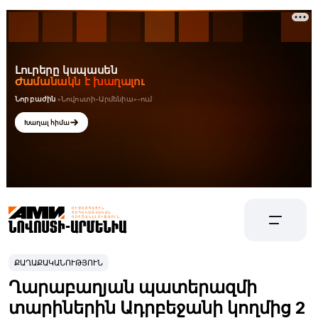
ՔԱՂԱՔԱԿԱՆՈՒԹՅՈՒՆ
Ղարաբաղյան պատերազմի
տարիներին Ադրբեջանի կողմից 2