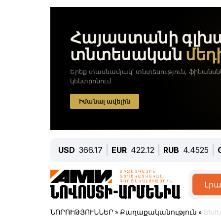
USD
366.17
EUR
422.12
RUB
4.4525
Լրա
ՆՈՐՈՒԹՅՈՒՆՆԵՐ
»
Քաղաքականություն
»
ԵԽԽ