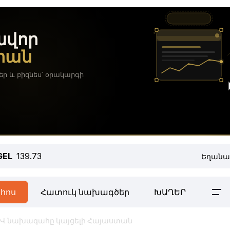
GEL
139.73
Եղանա
հոս
Հատուկ նախագծեր
ԽԱՂԵՐ
Վ նախագահը կայցելի Հայաստան