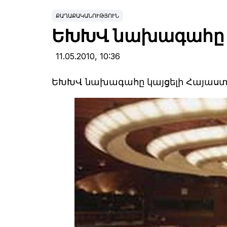
ՔԱՂԱՔԱԿԱՆՈՒԹՅՈՒՆ
ԵԽԽՎ նախագահը 
11.05.2010,
10:36
ԵԽԽՎ նախագահը կայցելի Հայաս