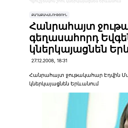
Պլյուշչենկոն շոու կներկայացնեն Երևանում
ՔԱՂԱՔԱԿԱՆՈՒԹՅՈՒՆ
Հանրահայտ ջութա
գեղասահորդ Եվգենի
կներկայացնեն Եր
27.12.2008,
18:31
Հանրահայտ ջութակահար Էդվին Մար
կներկայացնեն Երևանում