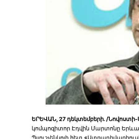
ԵՐԵՎԱՆ, 27 դեկտեմբերի. /Նովոստի-
կոմպոզիտոր Էդվին Մարտոնը Երևան
Պլյուշչենկոյի հետ «Ստրադիվարիուս