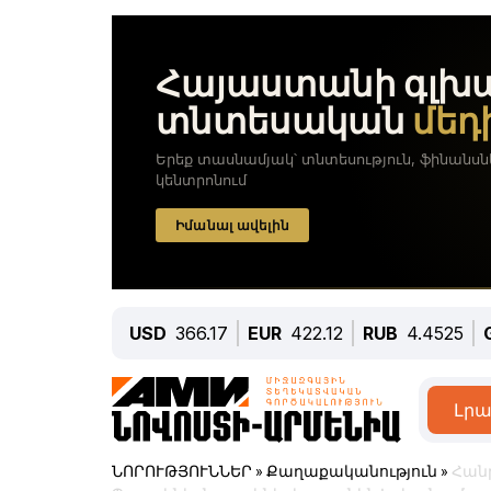
USD
366.17
EUR
422.12
RUB
4.4525
Լրա
ՆՈՐՈՒԹՅՈՒՆՆԵՐ
»
Քաղաքականություն
»
Հան