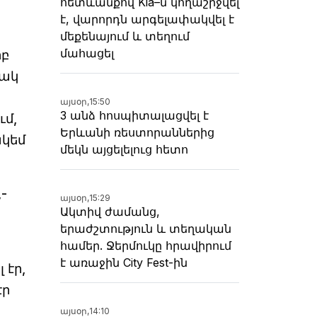
հետևանքով Kia–ն կողաշրջվել
է, վարորդն արգելափակվել է
մեքենայում և տեղում
մահացել
րբ
նակ
այսօր,
15:50
3 անձ հոսպիտալացվել է
ւմ,
Երևանի ռեստորաններից
ակեմ
մեկն այցելելուց հետո
-
այսօր,
15:29
Ակտիվ ժամանց,
երաժշտություն և տեղական
համեր. Ջերմուկը հրավիրում
է առաջին City Fest-ին
 էր,
էր
այսօր,
14:10