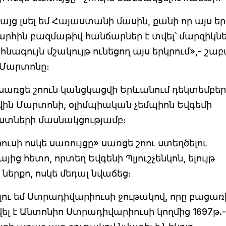
յց լսել եմ Հայաստանի մասին, քանի որ այս ե
արհին բազմաթիվ հանճարներ է տվել՝ մարզիկնե
 հնագույն մշակույթ ունեցող այս երկրում»,- շա
 Մարտոնը։
սառցե շոուն կանցկացվի Երևանում դեկտեմբեր
վին Մարտոնի, օլիմպիական չեմպիոն Եվգեմի
տիստների մասնակցությամբ։
սի ոսկե սառույցը» սառցե շոու ստեղծելու
հետո, որտեղ Եվգենի Պլյուշչենկոն, ելույթ
ներքո, ոսկե մեդալ նվաճեց։
ու եմ Ստրադիվարիուսի ջութակով, որը բացառի
ել է Անտոնիո Ստրադիվարիուսի կողմից 1697թ.-