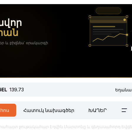
GEL
139.73
Եղանա
հոս
Հատուկ նախագծեր
ԽԱՂԵՐ
րահայտ ջութակահար Էդվին Մարտոնը և գեղասահորդ Եվգ