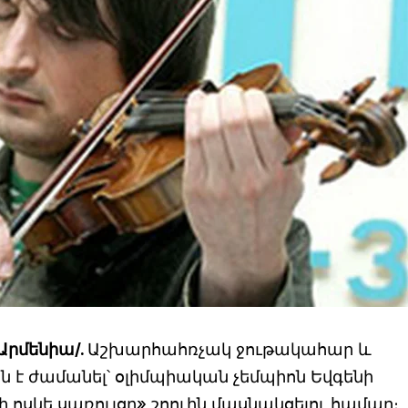
Արմենիա/.
Աշխարհահռչակ ջութակահար և
 է ժամանել՝ օլիմպիական չեմպիոն Եվգենի
ի ոսկե սառույցը» շոուին մասնակցելու համար։