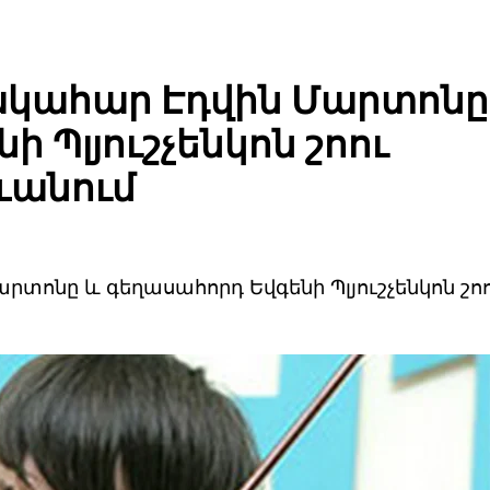
կահար Էդվին Մարտոնը
 Պլյուշչենկոն շոու
ևանում
տոնը և գեղասահորդ Եվգենի Պլյուշչենկոն շո