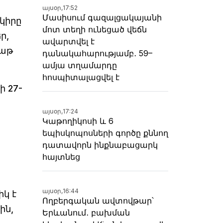
այսօր,
17:52
Մասիսում գազալցակայանի
րկիրը
մոտ տեղի ունեցած վեճն
ր,
ավարտվել է
բաթ
դանակահարությամբ․ 59–
ամյա տղամարդը
հոսպիտալացվել է
ի 27-
այսօր,
17:24
Կաթողիկոսի և 6
եպիսկոպոսների գործը քննող
դատավորն ինքնաբացարկ
հայտնեց
այսօր,
16:44
կ է
Ողբերգական ավտովթար՝
ին,
Երևանում․ բախման