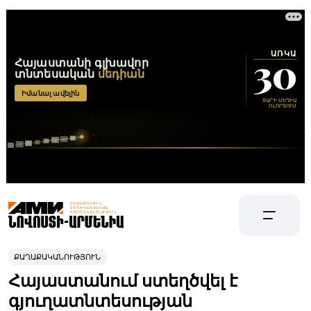
ՔԱՂԱՔԱԿԱՆՈՒԹՅՈՒՆ
Հայաստանում ստեղծվել է
գյուղատնտեսության