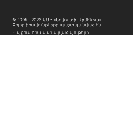
© 2005 - 2026
ԱՄԻ «Նովոստի–Արմենիա»։
Բոլոր իրավունքները պաշտպանված են։
Կայքում հրապարակված նյութերի
ամբողջական կամ մասնակի
օգտագործումը հնարավոր է միայն ԱՄԻ
«Նովոստի–Արմենիա» գործակալության
իրավատիրոջ գրավոր համաձայնության
առկայության և կայքին հիպերհղում
անելու դեպքում։ Հղումը պետք է լինի
ուղիղ, ակտիվ, ոչ սկրիպտային,
ինդեքսավորման համար բաց։ Կայքում
հրապարակված նյութերի հեղինակների
կարծիքը կարող է չհամընկնել
խմբագրության դիրքորոշման հետ։
Privacy Policy
Terms of Use
Cookie Policy