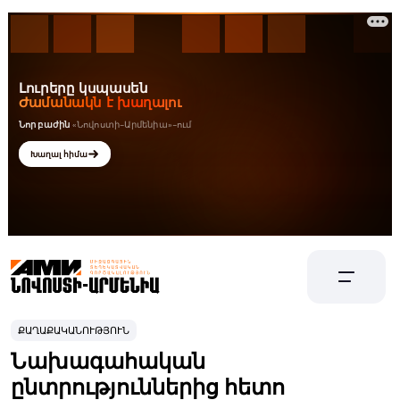
ՔԱՂԱՔԱԿԱՆՈՒԹՅՈՒՆ
Նախագահական
ընտրություններից հետո