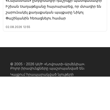
«Հայաստան» ընդդիմադիր դաշինքի պատգամավոր
Իշխան Սաղաթելյանը հայտարարեց, որ մտադիր են
շարունակել քաղաքական պայքարը Նիկոլ
Փաշինյանին հեռացնելու համար
02.08.2026
12:55
© 2005 - 2026
ԱՄԻ «Նովոստի–Արմենիա»։
Բոլոր իրավունքները պաշտպանված են։
Կայքում հրապարակված նյութերի
ամբողջական կամ մասնակի
օգտագործումը հնարավոր է միայն ԱՄԻ
«Նովոստի–Արմենիա» գործակալության
իրավատիրոջ գրավոր համաձայնության
առկայության և կայքին հիպերհղում
անելու դեպքում։ Հղումը պետք է լինի
ուղիղ, ակտիվ, ոչ սկրիպտային,
ինդեքսավորման համար բաց։ Կայքում