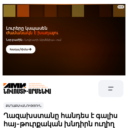
ՔԱՂԱՔԱԿԱՆՈՒԹՅՈՒՆ
Ղազախստանը հանդես է գալիս
հայ-թուրքական խնդիրն ուղիղ