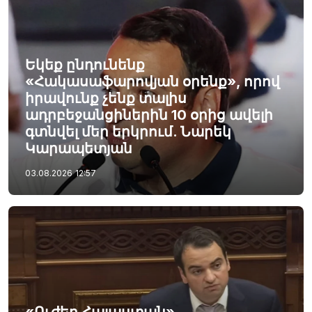
Եկեք ընդունենք
«Հակասաֆարովյան օրենք», որով
իրավունք չենք տալիս
ադրբեջանցիներին 10 օրից ավելի
գտնվել մեր երկրում. Նարեկ
Կարապետյան
03.08.2026
12:57
«Ուժեղ Հայաստան»