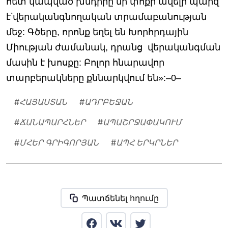
հետ կապված խնդիրը մի փոքր ավելի պարզ
է՝վերականգնողական տրամաբանության
մեջ: Գծերը, որոնք եղել են Խորհրդային
Միության ժամանակ, դրանց վերականգման
մասին է խոսքը: Բոլոր հնարավոր
տարբերակները քննարկվում են»:–0–
#
ՀԱՅԱՍՏԱՆ
#
ԱԴՐԲԵՋԱՆ
#
ՃԱՆԱՊԱՐՀՆԵՐ
#
ԱՊԱՇՐՋԱՓԱԿՈՒՄ
#
ՄՀԵՐ ԳՐԻԳՈՐՅԱՆ
#
ԱՊՀ ԵՐԿՐՆԵՐ
Պատճենել հղումը