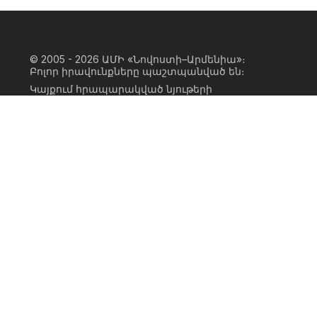
© 2005 - 2026
ԱՄԻ «Նովոստի–Արմենիա»։
Բոլոր իրավունքները պաշտպանված են։
Կայքում հրապարակված նյութերի
ամբողջական կամ մասնակի
օգտագործումը հնարավոր է միայն ԱՄԻ
«Նովոստի–Արմենիա» գործակալության
իրավատիրոջ գրավոր համաձայնության
առկայության և կայքին հիպերհղում
անելու դեպքում։ Հղումը պետք է լինի
ուղիղ, ակտիվ, ոչ սկրիպտային,
ինդեքսավորման համար բաց։ Կայքում
հրապարակված նյութերի հեղինակների
կարծիքը կարող է չհամընկնել
խմբագրության դիրքորոշման հետ։
Privacy Policy
Terms of Use
Cookie Policy