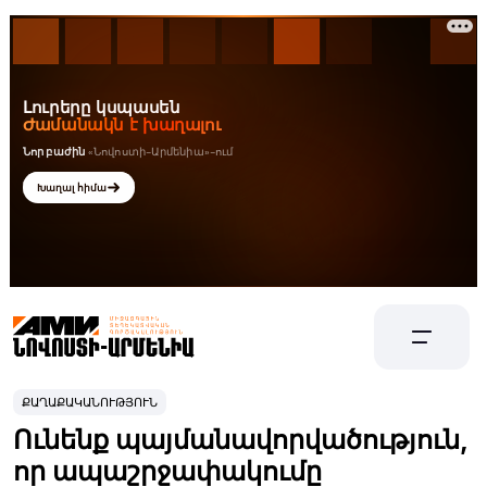
ՔԱՂԱՔԱԿԱՆՈՒԹՅՈՒՆ
Ունենք պայմանավորվածություն,
որ ապաշրջափակումը