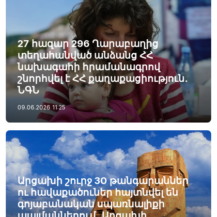
27 հազար 296 Ղարաբաղից
տեղահանված անձանց ՀՀ
նախագահի հրամանագրով
շնորհվել է ՀՀ քաղաքացիություն․
ՆԳՆ
09.06.2026
11:25
Արցախի շուրջ 30 թանգարաններ
ու հավաքածուներ հայտնվել են
գոյաբանական սպառնալիքի
պայմաններում․ Արցախի