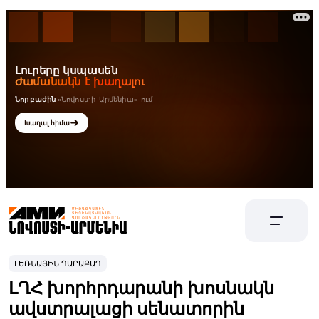
ԼԵՌՆԱՅԻՆ ՂԱՐԱԲԱՂ
ԼՂՀ խորհրդարանի խոսնակն
ավստրալացի սենատորին