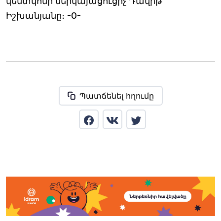
կենտկոմի ներկայացուցիչ Դավիթ
Իշխանյանը։ -0-
Պատճենել հղումը