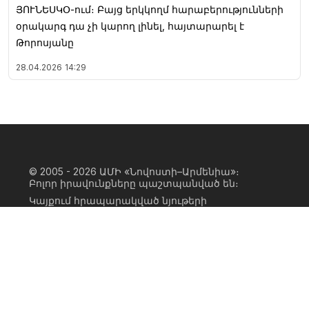
ՅՈՒՆԵՍԿՕ-ում։ Բայց երկկողմ հարաբերությունների
օրակարգ դա չի կարող լինել, հայտարարել է
Թորոսյանը
28.04.2026
14:29
© 2005 - 2026
ԱՄԻ «Նովոստի–Արմենիա»։
Բոլոր իրավունքները պաշտպանված են։
Կայքում հրապարակված նյութերի
ամբողջական կամ մասնակի
օգտագործումը հնարավոր է միայն ԱՄԻ
«Նովոստի–Արմենիա» գործակալության
իրավատիրոջ գրավոր համաձայնության
առկայության և կայքին հիպերհղում
անելու դեպքում։ Հղումը պետք է լինի
ուղիղ, ակտիվ, ոչ սկրիպտային,
ինդեքսավորման համար բաց։ Կայքում
հրապարակված նյութերի հեղինակների