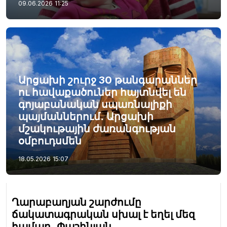
09.06.2026
11:25
Արցախի շուրջ 30 թանգարաններ
ու հավաքածուներ հայտնվել են
գոյաբանական սպառնալիքի
պայմաններում․ Արցախի
մշակութային ժառանգության
օմբուդսմեն
18.05.2026
15:07
Ղարաբաղյան շարժումը
ճակատագրական սխալ է եղել մեզ
համար․ Փաշինյան