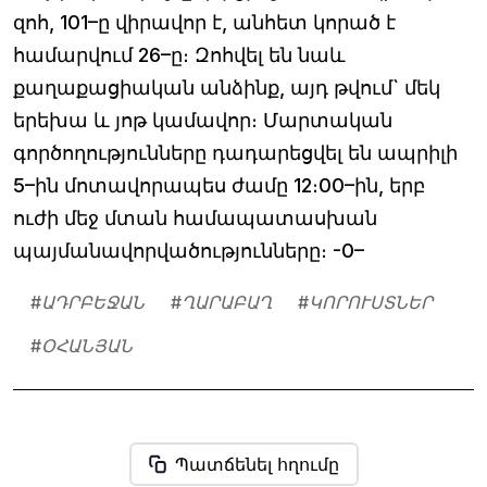
զոհ, 101–ը վիրավոր է, անհետ կորած է
համարվում 26–ը։ Զոհվել են նաև
քաղաքացիական անձինք, այդ թվում` մեկ
երեխա և յոթ կամավոր։ Մարտական
գործողությունները դադարեցվել են ապրիլի
5–ին մոտավորապես ժամը 12։00–ին, երբ
ուժի մեջ մտան համապատասխան
պայմանավորվածությունները։ -0–
#
ԱԴՐԲԵՋԱՆ
#
ՂԱՐԱԲԱՂ
#
ԿՈՐՈՒՍՏՆԵՐ
#
ՕՀԱՆՅԱՆ
Պատճենել հղումը