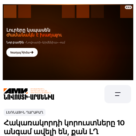
ԼԵՌՆԱՅԻՆ ՂԱՐԱԲԱՂ
Հակառակորդի կորուստները 10
անգամ ավելի են, քան ԼՂ