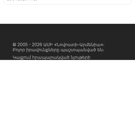
© 2005 - 2026
ԱՄԻ «Նովոստի–Արմենիա»։
Բոլոր իրավունքները պաշտպանված են։
Կայքում հրապարակված նյութերի
ամբողջական կամ մասնակի
օգտագործումը հնարավոր է միայն ԱՄԻ
«Նովոստի–Արմենիա» գործակալության
իրավատիրոջ գրավոր համաձայնության
առկայության և կայքին հիպերհղում
անելու դեպքում։ Հղումը պետք է լինի
ուղիղ, ակտիվ, ոչ սկրիպտային,
ինդեքսավորման համար բաց։ Կայքում
հրապարակված նյութերի հեղինակների
կարծիքը կարող է չհամընկնել
խմբագրության դիրքորոշման հետ։
Privacy Policy
Terms of Use
Cookie Policy