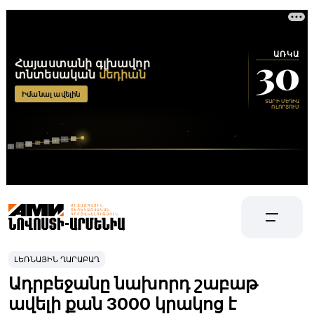
ԼԵՌՆԱՅԻՆ ՂԱՐԱԲԱՂ
Ադրբեջանը նախորդ շաբաթ
ավելի քան 3000 կրակոց է