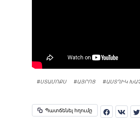
#
ՍՏԱՄՈՔՍ
#
ԱՅՐՈՑ
#
ԱՍՏՂԻԿ ԽԱ
Պատճենել հղումը