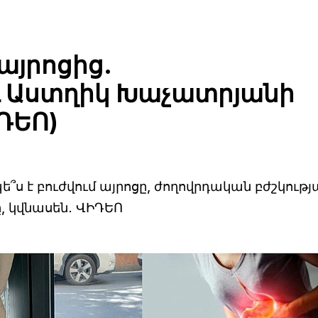
այրոցից.
 Աստղիկ Խաչատրյանի
ԴԵՈ)
՞ս է բուժվում այրոցը, ժողովրդական բժշկությ
, կվնասեն․ ՎԻԴԵՈ