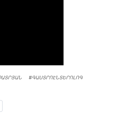
ՉԱՏՐՅԱՆ
#
ԳԱՍՏՐՈԷՆՏԵՐՈԼՈԳ