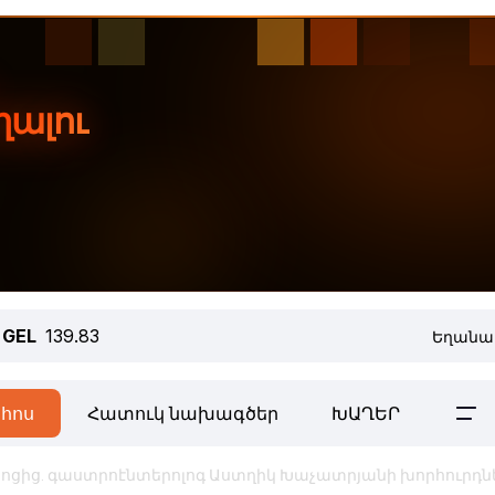
GEL
139.83
Եղանա
հոս
Հատուկ նախագծեր
ԽԱՂԵՐ
րոցից. գաստրոէնտերոլոգ Աստղիկ Խաչատրյանի խորհուրդն