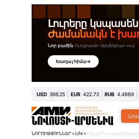
USD
366.25
EUR
422.73
RUB
4.4889
Լրա
ՆՈՐՈՒԹՅՈՒՆՆԵՐ
»
Life
»
Ինչպե՞ս ազատվել այ