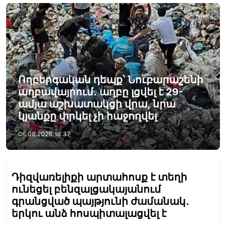
Ողբերգական դեպք՝ Նուբարաշենի
աղբավայրում․ աղբը լցվել է 29-
ամյա աշխատակցի վրա, նրա
կյանքը փրկել չի հաջողվել
06.08.2026
18:37
Դիզվառելիքի արտահոսք է տեղի
ունեցել բենզալցակայանում
գրանցված պայթյունի ժամանակ․
երկու անձ հոսպիտալացվել է