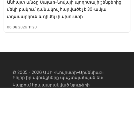
Անհայտ անձը Սայաթ-Նովայի պողոտայի շենքերից
մեկի բակում դանակով հարվածել է 30-ամյա
տղամարդուն և դիմել փախուստի
06.08.2026
11:20
© 2005 - 2026
ԱՄԻ «Նովոստի–Արմենիա»։
Բոլոր իրավունքները պաշտպանված են։
Կայքում հրապարակված նյութերի
ամբողջական կամ մասնակի
օգտագործումը հնարավոր է միայն ԱՄԻ
«Նովոստի–Արմենիա» գործակալության
իրավատիրոջ գրավոր համաձայնության
առկայության և կայքին հիպերհղում
անելու դեպքում։ Հղումը պետք է լինի
ուղիղ, ակտիվ, ոչ սկրիպտային,
ինդեքսավորման համար բաց։ Կայքում
հրապարակված նյութերի հեղինակների