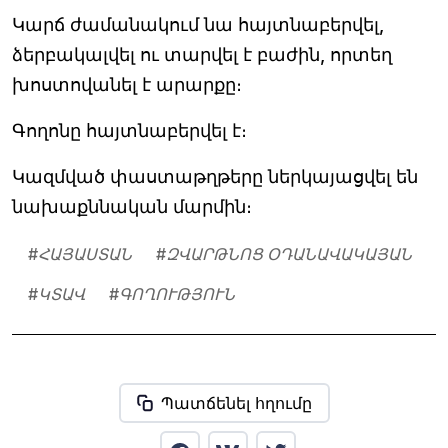
Կարճ ժամանակում նա հայտնաբերվել,
ձերբակալվել ու տարվել է բաժին, որտեղ
խոստովանել է արարքը։
Գողոնը հայտնաբերվել է։
Կազմված փաստաթղթերը ներկայացվել են
նախաքննական մարմին։
#
ՀԱՅԱՍՏԱՆ
#
ԶՎԱՐԹՆՈՑ ՕԴԱՆԱՎԱԿԱՅԱՆ
#
ԿՏԱՎ
#
ԳՈՂՈՒԹՅՈՒՆ
Պատճենել հղումը