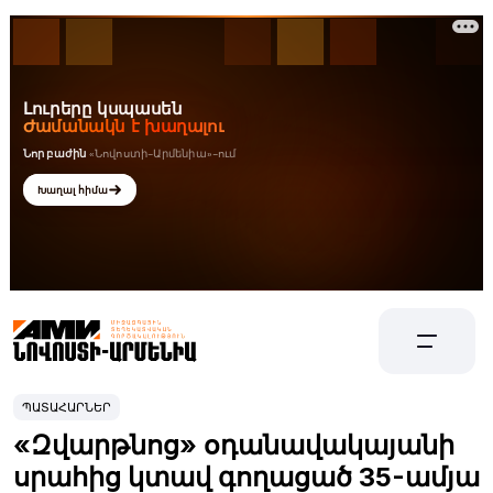
ՊԱՏԱՀԱՐՆԵՐ
«Զվարթնոց» օդանավակայանի
սրահից կտավ գողացած 35-ամյա