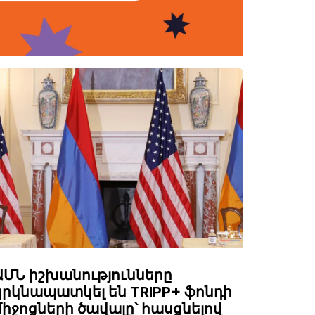
ԱՄՆ իշխանությունները
կրկնապատկել են TRIPP+ ֆոնդի
միջոցների ծավալը՝ հասցնելով