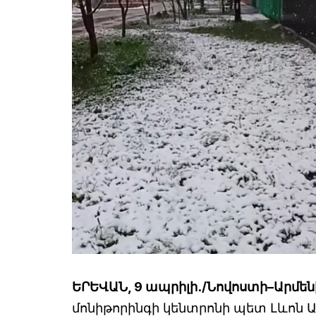
ԵՐԵՎԱՆ, 9 ապրիլի․/Նովոստի–Արմեն
մոնիթորինգի կենտրոնի պետ Լևոն Ա