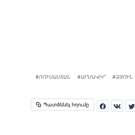
#
ՌՈՒՍԱՍՏԱՆ
#
ԱՐՄԱՎԻՐ
#
ՁՅՈՒՆ
Պատճենել հղումը