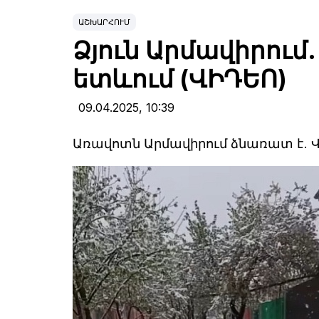
ԱՇԽԱՐՀՈՒՄ
Ձյուն Արմավիրում.
ետևում (ՎԻԴԵՈ)
09.04.2025,
10:39
Առավոտն Արմավիրում ձնառատ է․ 