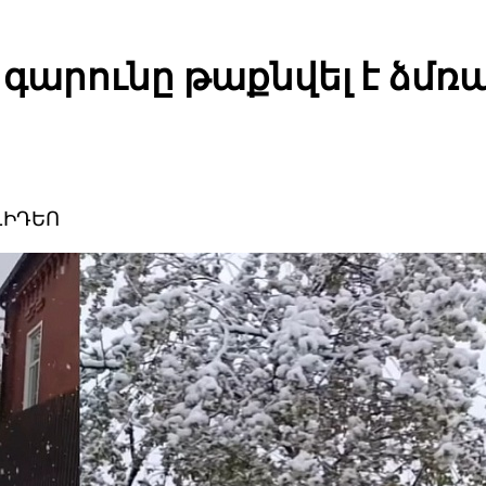
 գարունը թաքնվել է ձմռ
ՎԻԴԵՈ