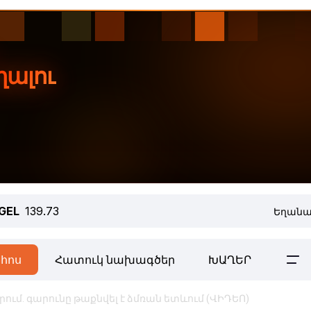
GEL
139.73
Եղանա
հոս
Հատուկ նախագծեր
ԽԱՂԵՐ
րում. գարունը թաքնվել է ձմռան ետևում (ՎԻԴԵՈ)