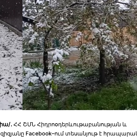
իա/․
ՀՀ ՇՄՆ Հիդրոօդերևութաբանության և
զիզյանը Facebook–ում տեսանյութ է հրապարակ