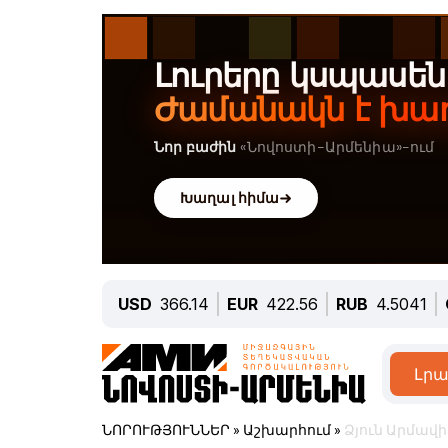
USD
366.14
EUR
422.56
RUB
4.5041
Լրա
ՆՈՐՈՒԹՅՈՒՆՆԵՐ
»
Աշխարհում
»
Ձյուն Արմավի