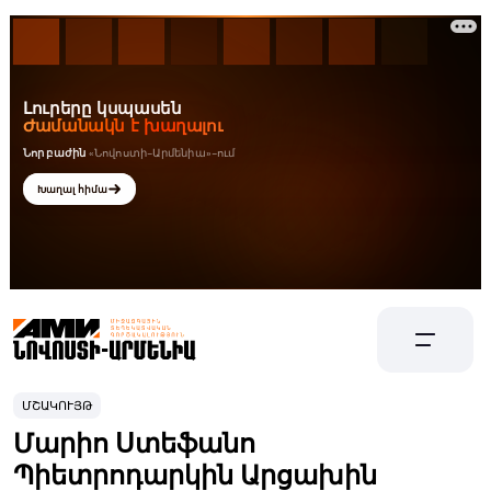
ՄՇԱԿՈՒՅԹ
Մարիո Ստեֆանո
Պիետրոդարկին Արցախին