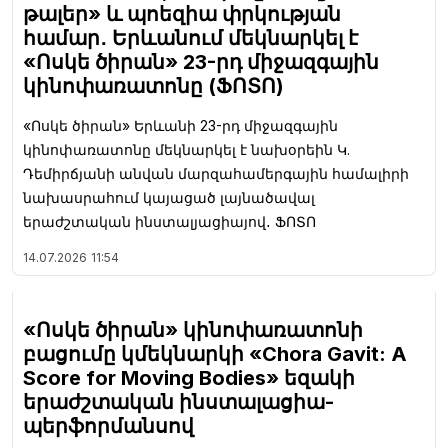
թալեր» և պոեզիա փրկության
համար․ Երևանում մեկնարկել է
«Ոսկե ծիրան» 23-րդ միջազգային
կինոփառատոնը (ՖՈՏՈ)
«Ոսկե ծիրան» Երևանի 23-րդ միջազգային
կինոփառատոնը մեկնարկել է նախօրեին Կ.
Դեմիրճյանի անվան մարզահամերգային համալիրի
նախասրահում կայացած լայնածավալ
երաժշտական ինստալյացիայով․ ՖՈՏՈ
14.07.2026
11:54
«Ոսկե ծիրան» կինոփառատոնի
բացումը կմեկնարկի «Chora Gavit: A
Score for Moving Bodies» եզակի
երաժշտական ինստալացիա-
պերֆորմանսով