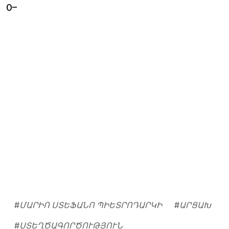
0–
#
ՄԱՐԻՈ ՍՏԵՖԱՆՈ ՊԻԵՏՐՈԴԱՐԿԻ
#
ԱՐՑԱԽ
#
ՍՏԵՂԾԱԳՈՐԾՈՒԹՅՈՒՆ