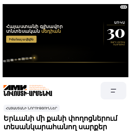
ՀԱՅԱՍՏԱՆԻ ՆՈՐՈՒԹՅՈՒՆՆԵՐ
Երևանի մի քանի փողոցներում
տեսանկարահանող սարքեր