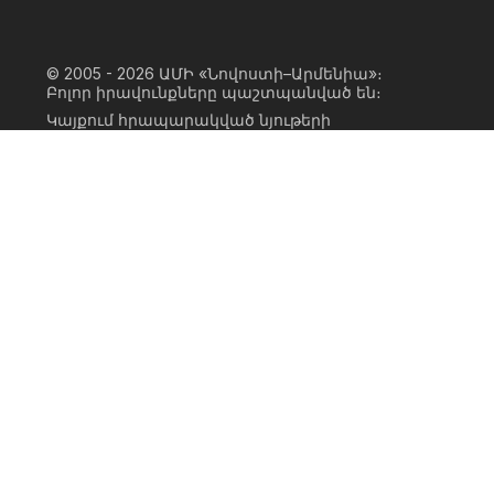
© 2005 - 2026
ԱՄԻ «Նովոստի–Արմենիա»։
Բոլոր իրավունքները պաշտպանված են։
Կայքում հրապարակված նյութերի
ամբողջական կամ մասնակի
օգտագործումը հնարավոր է միայն ԱՄԻ
«Նովոստի–Արմենիա» գործակալության
իրավատիրոջ գրավոր համաձայնության
առկայության և կայքին հիպերհղում
անելու դեպքում։ Հղումը պետք է լինի
ուղիղ, ակտիվ, ոչ սկրիպտային,
ինդեքսավորման համար բաց։ Կայքում
հրապարակված նյութերի հեղինակների
կարծիքը կարող է չհամընկնել
խմբագրության դիրքորոշման հետ։
Privacy Policy
Terms of Use
Cookie Policy