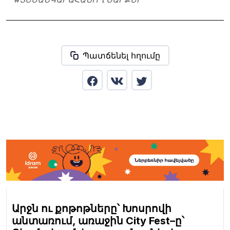
Պատճենել հղումը
Արջն ու քոթոթները՝ Խոսրովի
անտառում, առաջին City Fest–ը՝