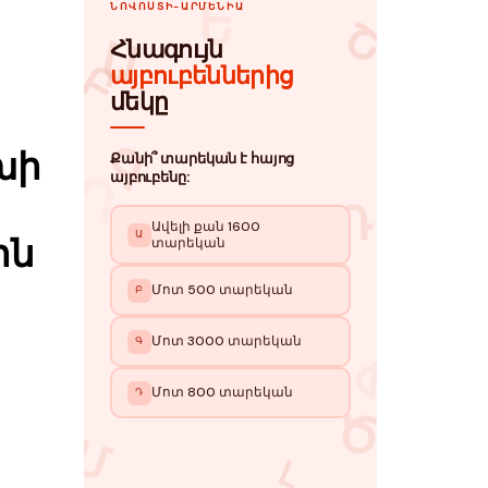
խի
ին