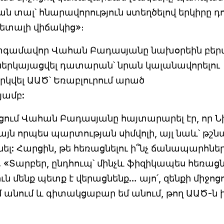
 տալ՝ հնարավորություն ստեղծելով երկիրը դո
ղետալի վիճակից»։
ատգամավոր Վահան Բադասյանը նախօրեին բեր
է ներկայացվել դատարան՝ նրան կալանավորելու
կվել ԱԱԾ՝ Եռաբլուրում արած
յամբ:
յցում Վահան Բադասյանը հայտարարել էր, որ Ն
այն որպես պարտության սիմվոլի, այլ նաև՝ թշն
ել: Հարցին, թե հեռացնելու ի՞նչ ճանապարհնե
«Տարբեր, ընդհուպ՝ մինչև ֆիզիկապես հեռացն
ուն մենք պետք է վերացնենք… այո՛, զենքի միջոց
մ անում և գիտակցաբար եմ անում, թող ԱԱԾ-ն 