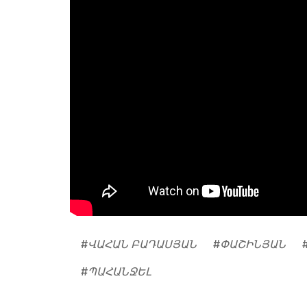
#
ՎԱՀԱՆ ԲԱԴԱՍՅԱՆ
#
ՓԱՇԻՆՅԱՆ
#
ՊԱՀԱՆՋԵԼ