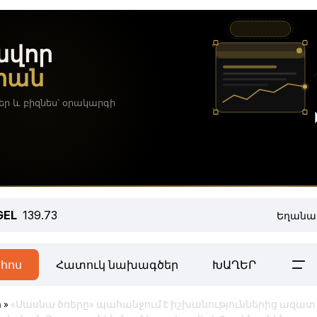
GEL
139.73
Եղանա
հոս
Հատուկ նախագծեր
ԽԱՂԵՐ
ր
»
«Սասնա ծռերը» պահանջում է իշխանություններից ազատ