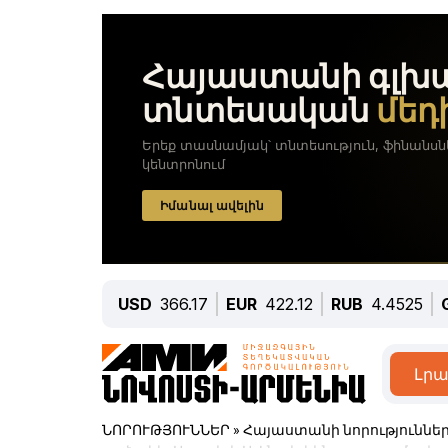
USD
366.17
EUR
422.12
RUB
4.4525
Լրա
ՆՈՐՈՒԹՅՈՒՆՆԵՐ
»
Հայաստանի նորություննե