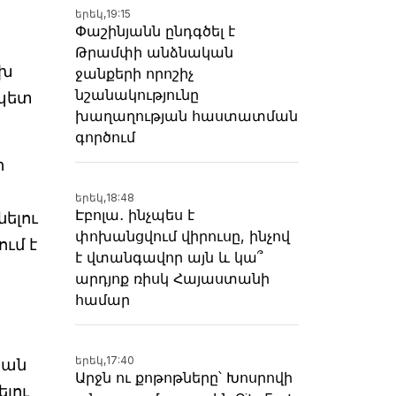
երեկ,
19:15
Փաշինյանն ընդգծել է
Թրամփի անձնական
ախ
ջանքերի որոշիչ
նշանակությունը
ապետ
խաղաղության հաստատման
գործում
ի
երեկ,
18:48
Էբոլա․ ինչպես է
ելու
փոխանցվում վիրուսը, ինչով
ւմ է
է վտանգավոր այն և կա՞
արդյոք ռիսկ Հայաստանի
համար
երեկ,
17:40
հան
Արջն ու քոթոթները՝ Խոսրովի
լու