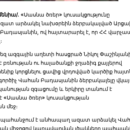
մենիա/.
«Սասնա ծռեր» կուսակցությունը
 ազատ արձակել նախօրեին ձերբակալված Արց
դասյանին, ով հայտարարել է, որ ՀՀ վարչ
։
եզ ազգային աղետի հասցրած Նիկոլ Փաշինյան
 է բռնության ու հալածանքի ջղաձիգ քայլերով
ենիք կորցնելու ցավից վրդովված կարծիք հայտն
րծիչ Վահան Բադասյանին ձերբակալելը վկայո
ականության զգացումը և երկիրը տանում է
 է «Սասնա ծռեր» կուսակցության
ն մեջ։
նից պահանջում է անհապաղ ազատ արձակել Վա
յան միջոցով կառավարման լծակները պահպանե