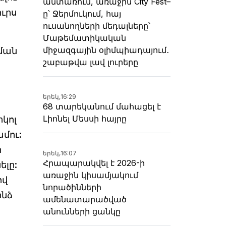
անտառում, առաջին City Fest–
ւրս
ը՝ Ջերմուկում, հայ
ուսանողների մեդալները՝
Մաթեմատիկական
միջազգային օլիմպիադայում․
ման
շաբաթվա լավ լուրերը
երեկ,
16:29
68 տարեկանում մահացել է
Լիոնել Մեսսի հայրը
իկոլ
ամու:
ր
երեկ,
16:07
Հրապարակվել է 2026-ի
ելը:
առաջին կիսամյակում
ով
նորածինների
ինձ
ամենատարածված
անունների ցանկը