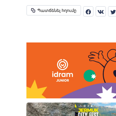
Պատճենել հղումը