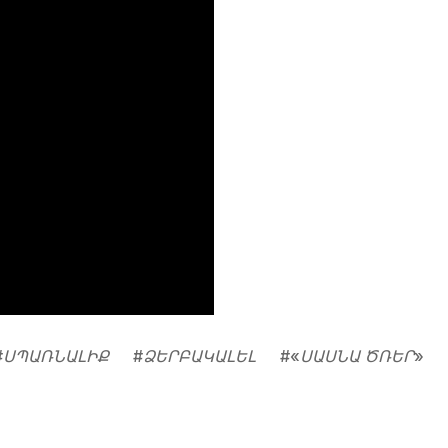
#
ՍՊԱՌՆԱԼԻՔ
#
ՁԵՐԲԱԿԱԼԵԼ
#
«ՍԱՍՆԱ ԾՌԵՐ»