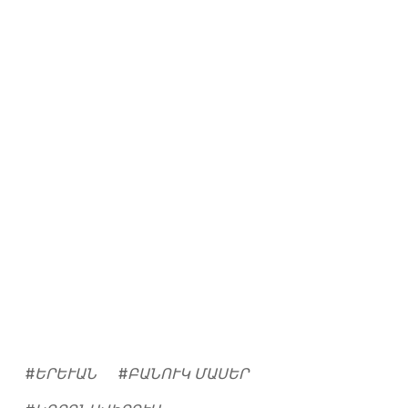
#
ԵՐԵՒԱՆ
#
ԲԱՆՈՒԿ ՄԱՍԵՐ