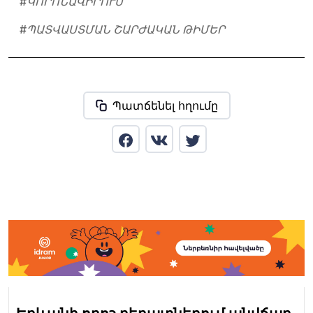
#
ԿՈՐՈՆԱՎԻՐՈՒՍ
#
ՊԱՏՎԱՍՏՄԱՆ ՇԱՐԺԱԿԱՆ ԹԻՄԵՐ
Պատճենել հղումը