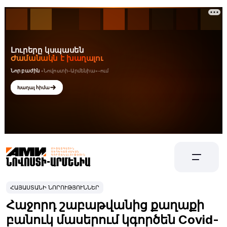
ՀԱՅԱՍՏԱՆԻ ՆՈՐՈՒԹՅՈՒՆՆԵՐ
Հաջորդ շաբաթվանից քաղաքի
բանուկ մասերում կգործեն Covid-