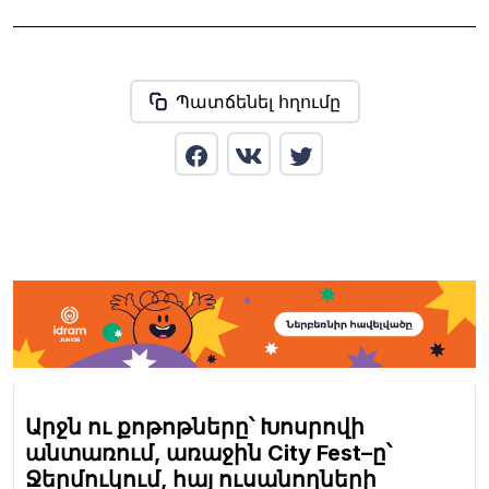
Պատճենել հղումը
Արջն ու քոթոթները՝ Խոսրովի
անտառում, առաջին City Fest–ը՝
Ջերմուկում, հայ ուսանողների