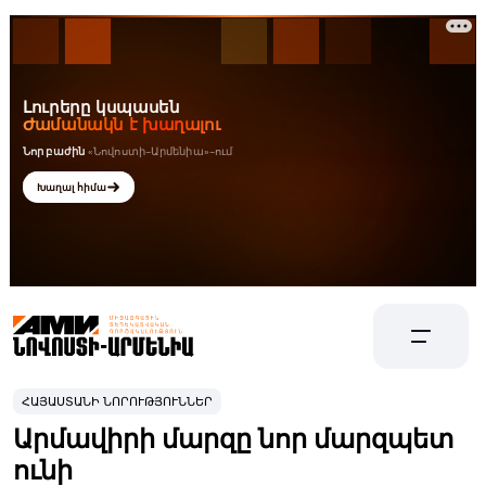
ՀԱՅԱՍՏԱՆԻ ՆՈՐՈՒԹՅՈՒՆՆԵՐ
Արմավիրի մարզը նոր մարզպետ
ունի