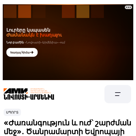
ՍՊՈՐՏ
«Ժառանգություն և ուժ՝ շարժման
մեջ»․ Ծանրամարտի Եվրոպայի