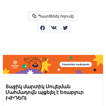
Պատճենել հղումը
Տաջիկ մարտիկ Սուլեյման
Մահմադովն այցելել է Եռաբլուր
(ՎԻԴԵՈ)