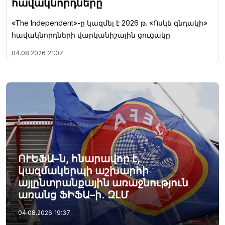
հավակնորդները
«The Independent»-ը կազմել է 2026 թ. «Ոսկե գնդակի»
հավակնորդների վարկանիշային ցուցակը
04.08.2026
21:07
ՈՒԵՖԱ–ն, հնարավոր է,
կազմակերպի աշխարհի
այլընտրանքային առաջնություն
առանց ՖԻՖԱ–ի․ ԶԼՄ
04.08.2026
19:37