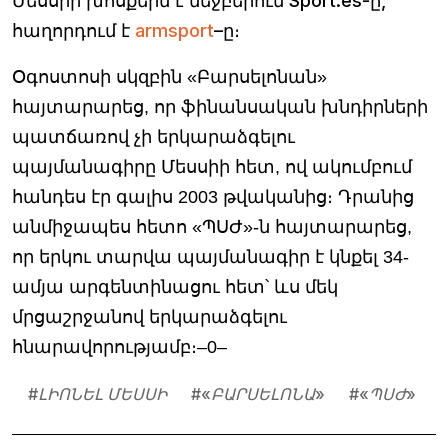
Մեսսիի խոսքերն է մեջբերում Sport.es-ը,
հաղորդում է
armsport
–ը։
Օգոստոսի սկզբին «Բարսելոնան»
հայտարարեց, որ ֆինանսական խնդիրների
պատճառով չի երկարաձգելու
պայմանագիրը Մեսսիի հետ, ով ակումբում
հանդես էր գալիս 2003 թվականից։ Դրանից
անմիջապես հետո «ՊՍԺ»-ն հայտարարեց,
որ երկու տարվա պայմանագիր է կնքել 34-
ամյա արգենտինացու հետ՝ ևս մեկ
մրցաշրջանով երկարաձգելու
հնարավորությամբ։–0–
#
ԼԻՈՆԵԼ ՄԵՍՍԻ
#
«ԲԱՐՍԵԼՈՆԱ»
#
«ՊՍԺ»