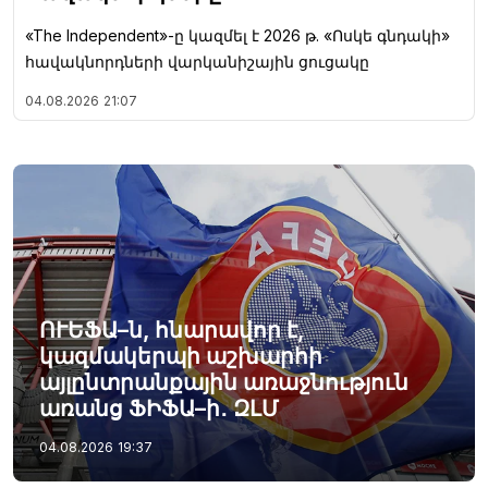
«The Independent»-ը կազմել է 2026 թ. «Ոսկե գնդակի»
հավակնորդների վարկանիշային ցուցակը
04.08.2026
21:07
ՈՒԵՖԱ–ն, հնարավոր է,
կազմակերպի աշխարհի
այլընտրանքային առաջնություն
առանց ՖԻՖԱ–ի․ ԶԼՄ
04.08.2026
19:37