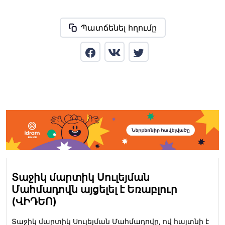
Պատճենել հղումը
Տաջիկ մարտիկ Սուլեյման
Մահմադովն այցելել է Եռաբլուր
(ՎԻԴԵՈ)
Տաջիկ մարտիկ Սուլեյման Մահմադովը, ով հայտնի է