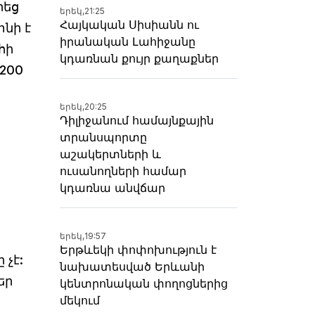
րեց
երեկ,
21:25
Հայկական Սիսիանն ու
նի է
իրանական Լահիջանը
հի
կդառնան քույր քաղաքներ
 200
երեկ,
20:25
Դիլիջանում համայնքային
տրանսպորտը
աշակերտների և
ուսանողների համար
կդառնա անվճար
երեկ,
19:57
Երթևեկի փոփոխություն է
չէ:
նախատեսված Երևանի
եր
կենտրոնական փողոցներից
մեկում