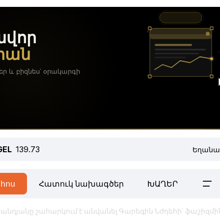
GEL
139.73
Եղանա
հոս
Հատուկ նախագծեր
ԽԱՂԵՐ
անդյանը շահարկում է անվանել Գարեգին Նժդեհի` ֆաշիզմի