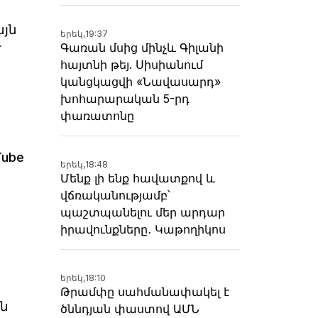
այն
երեկ,
19:37
Գառան մսից մինչև Գիլանի
մ
հայտնի թեյ. Սիսիանում
կանցկացվի «Նավասարդ»
խոհարարական 5-րդ
փառատոնը
Tube
երեկ,
18:48
Մենք լի ենք հավատքով և
վճռականությամբ՝
պաշտպանելու մեր արդար
իրավունքները․ Կաթողիկոս
երեկ,
18:10
Թրամփը սահմանափակել է
ն
ծննդյան փաստով ԱՄՆ