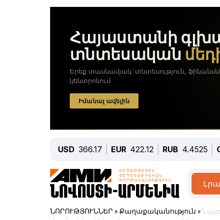
USD
366.17
EUR
422.12
RUB
4.4525
Լրա
ՆՈՐՈՒԹՅՈՒՆՆԵՐ
»
Քաղաքականություն
»
Նալբ