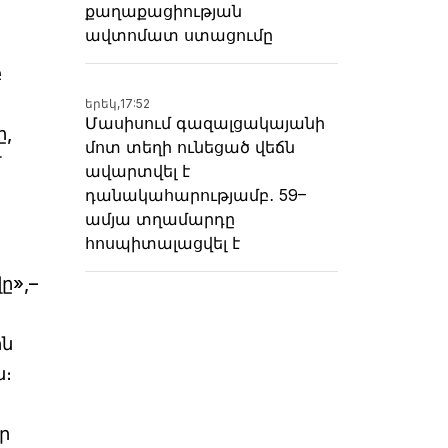
քաղաքացիության
ավտոմատ ստացումը
բ
երեկ,
17:52
Մասիսում գազալցակայանի
ը,
մոտ տեղի ունեցած վեճն
մ
ավարտվել է
դանակահարությամբ․ 59–
ամյա տղամարդը
հոսպիտալացվել է
ը»,–
ին
ն։
ր