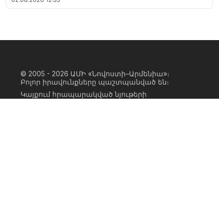
© 2005 - 2026
ԱՄԻ «Նովոստի–Արմենիա»։
Բոլոր իրավունքները պաշտպանված են։
Կայքում հրապարակված նյութերի
ամբողջական կամ մասնակի
օգտագործումը հնարավոր է միայն ԱՄԻ
«Նովոստի–Արմենիա» գործակալության
իրավատիրոջ գրավոր համաձայնության
առկայության և կայքին հիպերհղում
անելու դեպքում։ Հղումը պետք է լինի
ուղիղ, ակտիվ, ոչ սկրիպտային,
ինդեքսավորման համար բաց։ Կայքում
հրապարակված նյութերի հեղինակների
կարծիքը կարող է չհամընկնել
խմբագրության դիրքորոշման հետ։
Privacy Policy
Terms of Use
Cookie Policy