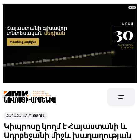
ՔԱՂԱՔԱԿԱՆՈՒԹՅՈՒՆ
Կիպրոսը կողմ է Հայաստանի և
Ադրբեջանի միջև խաղաղության