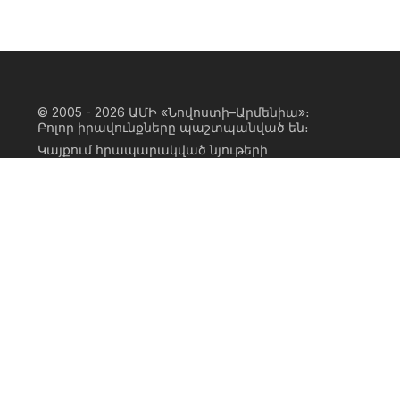
© 2005 - 2026
ԱՄԻ «Նովոստի–Արմենիա»։
Բոլոր իրավունքները պաշտպանված են։
Կայքում հրապարակված նյութերի
ամբողջական կամ մասնակի
օգտագործումը հնարավոր է միայն ԱՄԻ
«Նովոստի–Արմենիա» գործակալության
իրավատիրոջ գրավոր համաձայնության
առկայության և կայքին հիպերհղում
անելու դեպքում։ Հղումը պետք է լինի
ուղիղ, ակտիվ, ոչ սկրիպտային,
ինդեքսավորման համար բաց։ Կայքում
հրապարակված նյութերի հեղինակների
կարծիքը կարող է չհամընկնել
խմբագրության դիրքորոշման հետ։
Privacy Policy
Terms of Use
Cookie Policy