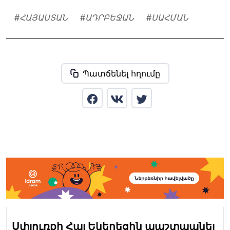
#
ՀԱՅԱՍՏԱՆ
#
ԱԴՐԲԵՋԱՆ
#
ՍԱՀՄԱՆ
Պատճենել հղումը
Սփյուռքի Հայ Եկեղեցին պաշտպանել