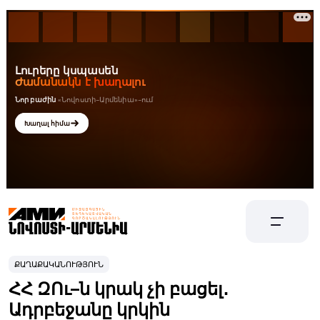
ՔԱՂԱՔԱԿԱՆՈՒԹՅՈՒՆ
ՀՀ ԶՈւ–ն կրակ չի բացել․
Ադրբեջանը կրկին