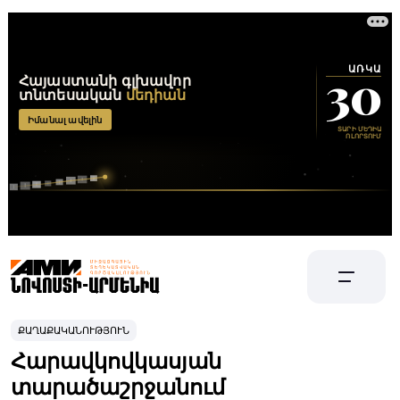
ՔԱՂԱՔԱԿԱՆՈՒԹՅՈՒՆ
Հարավկովկասյան
տարածաշրջանում