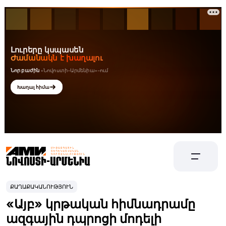
ՔԱՂԱՔԱԿԱՆՈՒԹՅՈՒՆ
«Այբ» կրթական հիմնադրամը
ազգային դպրոցի մոդելի