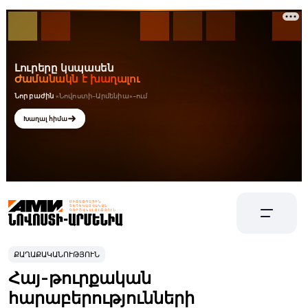
ՔԱՂԱՔԱԿԱՆՈՒԹՅՈՒՆ
Հայ-թուրքական
հարաբերությունների