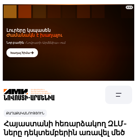
ՔԱՂԱՔԱԿԱՆՈՒԹՅՈՒՆ
Հայաստանի հեռարձակող ԶԼՄ-
ները դեկտեմբերին առավել մեծ