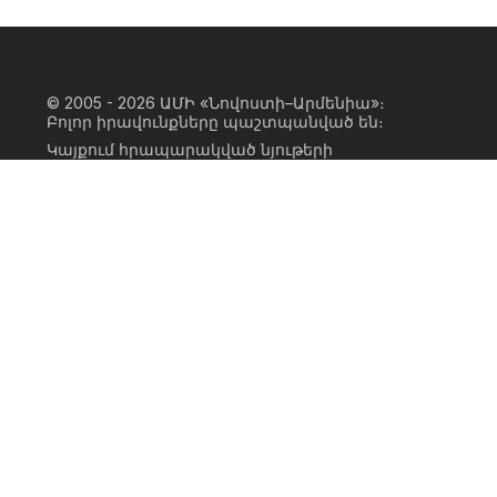
© 2005 - 2026
ԱՄԻ «Նովոստի–Արմենիա»։
Բոլոր իրավունքները պաշտպանված են։
Կայքում հրապարակված նյութերի
ամբողջական կամ մասնակի
օգտագործումը հնարավոր է միայն ԱՄԻ
«Նովոստի–Արմենիա» գործակալության
իրավատիրոջ գրավոր համաձայնության
առկայության և կայքին հիպերհղում
անելու դեպքում։ Հղումը պետք է լինի
ուղիղ, ակտիվ, ոչ սկրիպտային,
ինդեքսավորման համար բաց։ Կայքում
հրապարակված նյութերի հեղինակների
կարծիքը կարող է չհամընկնել
խմբագրության դիրքորոշման հետ։
Privacy Policy
Terms of Use
Cookie Policy