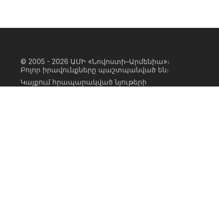
© 2005 - 2026
ԱՄԻ «Նովոստի–Արմենիա»։
Բոլոր իրավունքները պաշտպանված են։
Կայքում հրապարակված նյութերի
ամբողջական կամ մասնակի
օգտագործումը հնարավոր է միայն ԱՄԻ
«Նովոստի–Արմենիա» գործակալության
իրավատիրոջ գրավոր համաձայնության
առկայության և կայքին հիպերհղում
անելու դեպքում։ Հղումը պետք է լինի
ուղիղ, ակտիվ, ոչ սկրիպտային,
ինդեքսավորման համար բաց։ Կայքում
հրապարակված նյութերի հեղինակների
կարծիքը կարող է չհամընկնել
խմբագրության դիրքորոշման հետ։
Privacy Policy
Terms of Use
Cookie Policy