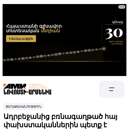
ՔԱՂԱՔԱԿԱՆՈՒԹՅՈՒՆ
Ադրբեջանից բռնագաղթած հայ
փախստականներին պետք է