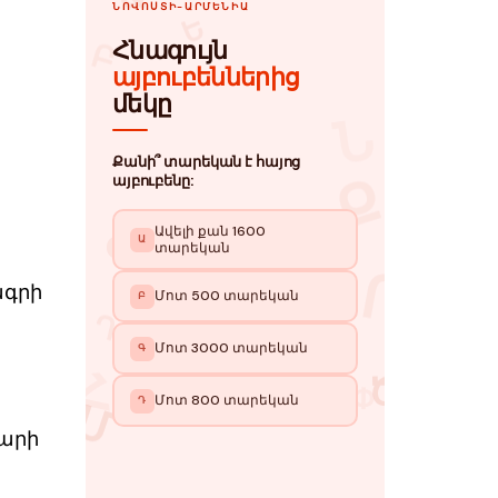
ագրի
արի