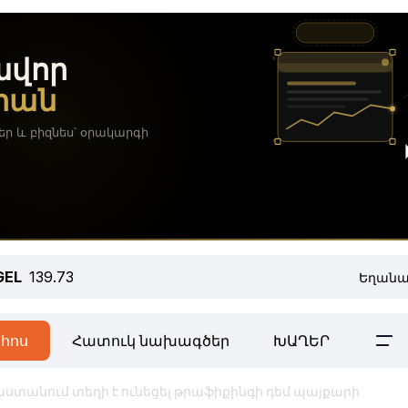
GEL
139.73
Եղանա
հոս
Հատուկ նախագծեր
ԽԱՂԵՐ
ստանում տեղի է ունեցել թրաֆիքինգի դեմ պայքարի