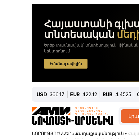
USD
366.17
EUR
422.12
RUB
4.4525
Լրա
ՆՈՐՈՒԹՅՈՒՆՆԵՐ
»
Քաղաքականություն
»
Հայա