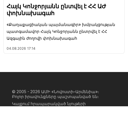
Հայկ Կոնջորյանն ընտվել է ՀՀ ԱԺ
փոխնախագահ
«Քաղաքացիական պայմանագիր» խմբակցության
պատգամավոր Հայկ Կոնջորյանն ընտրվել է ՀՀ
Ազգային ժողովի փոխնախագահ
04.08.2026
17:14
© 2005 - 2026
ԱՄԻ «Նովոստի–Արմենիա»։
Բոլոր իրավունքները պաշտպանված են։
Կայքում հրապարակված նյութերի
ամբողջական կամ մասնակի
օգտագործումը հնարավոր է միայն ԱՄԻ
«Նովոստի–Արմենիա» գործակալության
իրավատիրոջ գրավոր համաձայնության
առկայության և կայքին հիպերհղում