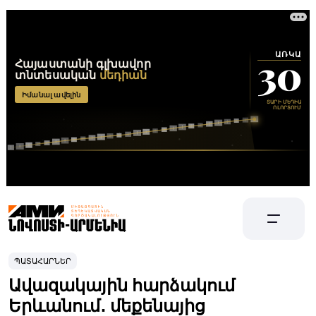
ՊԱՏԱՀԱՐՆԵՐ
Ավազակային հարձակում
Երևանում․ մեքենայից