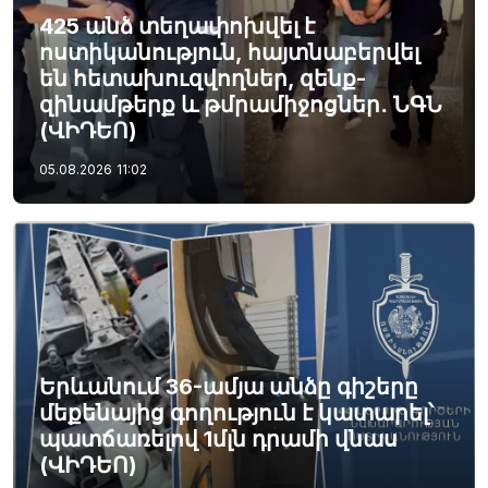
425 անձ տեղափոխվել է
ոստիկանություն, հայտնաբերվել
են հետախուզվողներ, զենք-
զինամթերք և թմրամիջոցներ․ ՆԳՆ
(ՎԻԴԵՈ)
05.08.2026
11:02
Երևանում 36-ամյա անձը գիշերը
մեքենայից գողություն է կատարել՝
պատճառելով 1մլն դրամի վնաս
(ՎԻԴԵՈ)