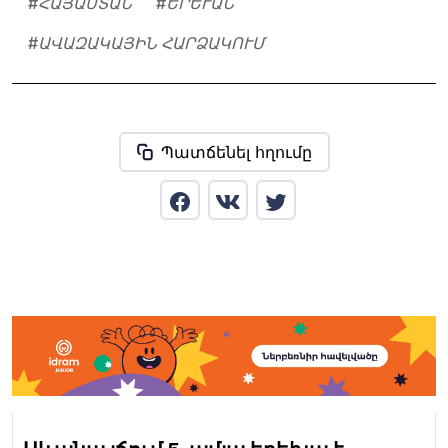
#
ՀԱՅԱՍՏԱՆ
#
ԵՐԵՒԱՆ
#
ԱՎԱԶԱԿԱՅԻՆ ՀԱՐՁԱԿՈՒՄ
Պատճենել հղումը