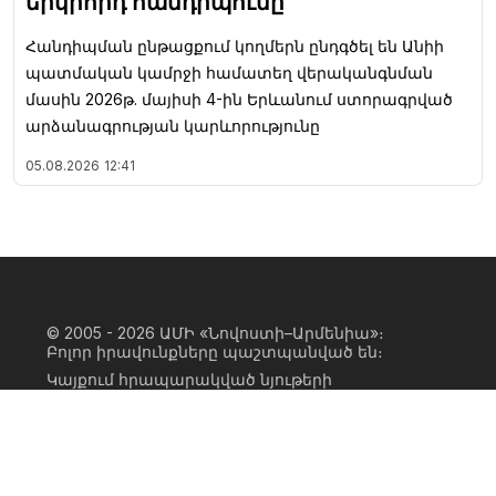
երկրորդ հանդիպումը
Հանդիպման ընթացքում կողմերն ընդգծել են Անիի
պատմական կամրջի համատեղ վերականգնման
մասին 2026թ. մայիսի 4-ին Երևանում ստորագրված
արձանագրության կարևորությունը
05.08.2026
12:41
© 2005 - 2026
ԱՄԻ «Նովոստի–Արմենիա»։
Բոլոր իրավունքները պաշտպանված են։
Կայքում հրապարակված նյութերի
ամբողջական կամ մասնակի
օգտագործումը հնարավոր է միայն ԱՄԻ
«Նովոստի–Արմենիա» գործակալության
իրավատիրոջ գրավոր համաձայնության
առկայության և կայքին հիպերհղում
անելու դեպքում։ Հղումը պետք է լինի