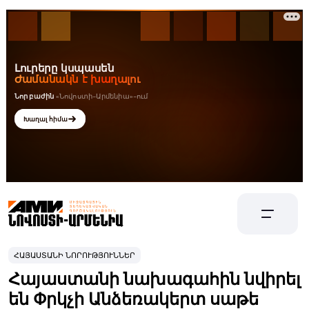
ՀԱՅԱՍՏԱՆԻ ՆՈՐՈՒԹՅՈՒՆՆԵՐ
Հայաստանի նախագահին նվիրել
են Փրկչի Անձեռակերտ սաթե