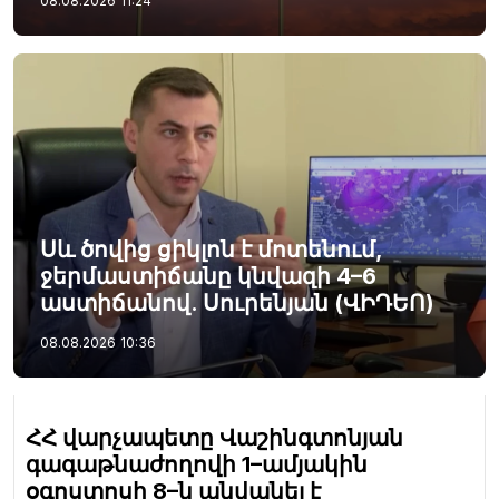
08.08.2026
11:24
Սև ծովից ցիկլոն է մոտենում,
ջերմաստիճանը կնվազի 4–6
աստիճանով. Սուրենյան (ՎԻԴԵՈ)
08.08.2026
10:36
ՀՀ վարչապետը Վաշինգտոնյան
գագաթնաժողովի 1–ամյակին
օգոստոսի 8–ն անվանել է