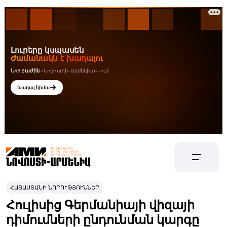
ՀԱՅԱՍՏԱՆԻ ՆՈՐՈՒԹՅՈՒՆՆԵՐ
Հուլիսից Գերմանիայի վիզայի
դիմումների ընդունման կարգը