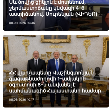
Սև ծովից ցիկլոն է մոտենում,
ջերմաստիճանը կնվազի 4–6
աստիճանով. Սուրենյան (ՎԻԴԵՈ)
08.08.2026
10:36
ՀՀ վարչապետը Վաշինգտոնյան
գագաթնաժողովի 1–ամյակին
օգոստոսի 8–ն անվանել է
սահմանագիծ Հայաստանի համար
08.08.2026
10:17