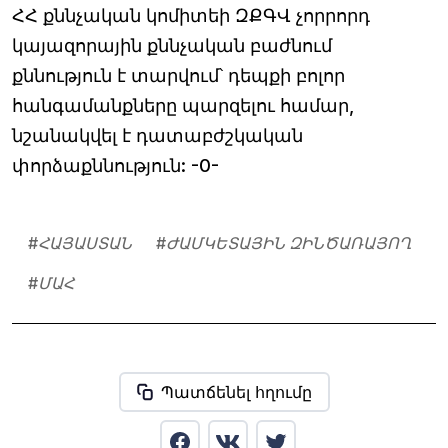
ՀՀ քննչական կոմիտեի ԶՔԳՎ չորրորդ
կայազորային քննչական բաժնում
քննություն է տարվում՝ դեպքի բոլոր
հանգամանքները պարզելու համար,
նշանակվել է դատաբժշկական
փորձաքննություն: -0-
#
ՀԱՅԱՍՏԱՆ
#
ԺԱՄԿԵՏԱՅԻՆ ԶԻՆԾԱՌԱՅՈՂ
#
ՄԱՀ
Պատճենել հղումը