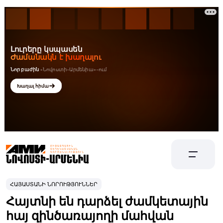
ՀԱՅԱՍՏԱՆԻ ՆՈՐՈՒԹՅՈՒՆՆԵՐ
Հայտնի են դարձել ժամկետային
հայ զինծառայողի մահվան