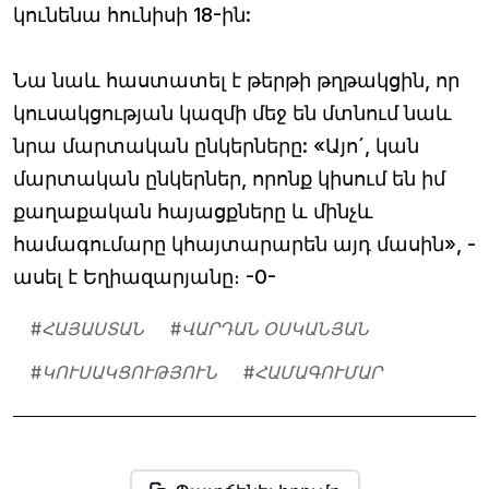
կունենա հունիսի 18-ին:
Նա նաև հաստատել է թերթի թղթակցին, որ
կուսակցության կազմի մեջ են մտնում նաև
նրա մարտական ընկերները: «Այո´, կան
մարտական ընկերներ, որոնք կիսում են իմ
քաղաքական հայացքները և մինչև
համագումարը կհայտարարեն այդ մասին», -
ասել է Եղիազարյանը։ -0-
#
ՀԱՅԱՍՏԱՆ
#
ՎԱՐԴԱՆ ՕՍԿԱՆՅԱՆ
#
ԿՈՒՍԱԿՑՈՒԹՅՈՒՆ
#
ՀԱՄԱԳՈՒՄԱՐ