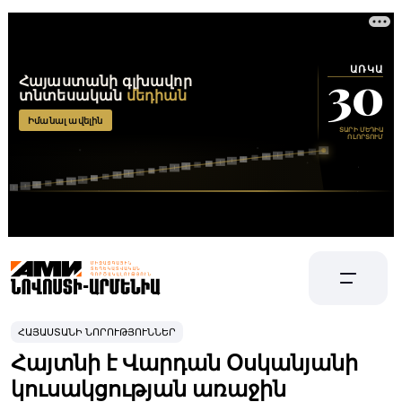
ՀԱՅԱՍՏԱՆԻ ՆՈՐՈՒԹՅՈՒՆՆԵՐ
Հայտնի է Վարդան Օսկանյանի
կուսակցության առաջին