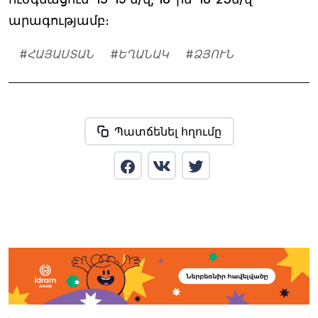
արագությամբ։
#
ՀԱՅԱՍՏԱՆ
#
ԵՂԱՆԱԿ
#
ՁՅՈՒՆ
Պատճենել հղումը