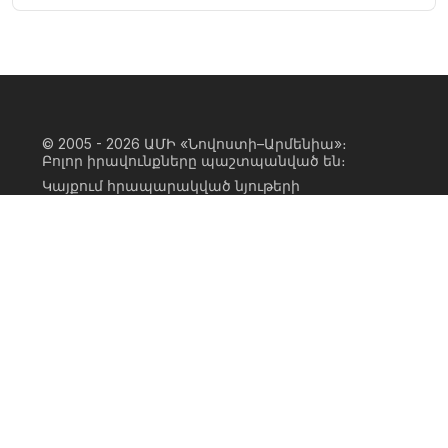
© 2005 - 2026
ԱՄԻ «Նովոստի–Արմենիա»։
Բոլոր իրավունքները պաշտպանված են։
Կայքում հրապարակված նյութերի
ամբողջական կամ մասնակի
օգտագործումը հնարավոր է միայն ԱՄԻ
«Նովոստի–Արմենիա» գործակալության
իրավատիրոջ գրավոր համաձայնության
առկայության և կայքին հիպերհղում
անելու դեպքում։ Հղումը պետք է լինի
ուղիղ, ակտիվ, ոչ սկրիպտային,
ինդեքսավորման համար բաց։ Կայքում
հրապարակված նյութերի հեղինակների
կարծիքը կարող է չհամընկնել
խմբագրության դիրքորոշման հետ։
Privacy Policy
Terms of Use
Cookie Policy