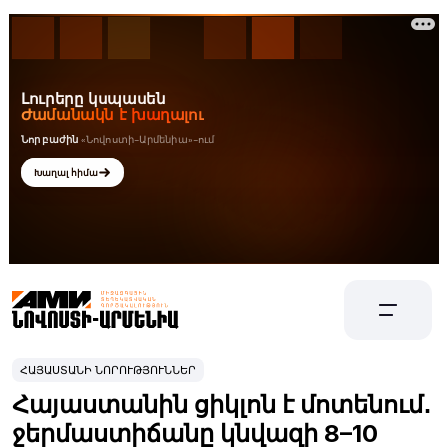
ՀԱՅԱՍՏԱՆԻ ՆՈՐՈՒԹՅՈՒՆՆԵՐ
Հայաստանին ցիկլոն է մոտենում․
ջերմաստիճանը կնվազի 8–10