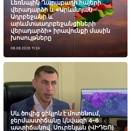
Լեռնային Ղարաբաղի հայերի
վերադարձի և «Արևմտյան
Ադրբեջանի և
արևմտաադրբեջանցիների
վերադարձի» իրավունքի մասին
խոսույթները
08.08.2026
11:24
Սև ծովից ցիկլոն է մոտենում,
ջերմաստիճանը կնվազի 4–6
աստիճանով. Սուրենյան (ՎԻԴԵՈ)