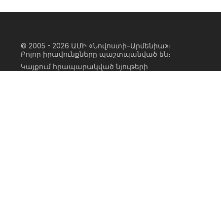
© 2005 - 2026
ԱՄԻ «Նովոստի–Արմենիա»։
Բոլոր իրավունքները պաշտպանված են։
Կայքում հրապարակված նյութերի
ամբողջական կամ մասնակի
օգտագործումը հնարավոր է միայն ԱՄԻ
«Նովոստի–Արմենիա» գործակալության
իրավատիրոջ գրավոր համաձայնության
առկայության և կայքին հիպերհղում
անելու դեպքում։ Հղումը պետք է լինի
ուղիղ, ակտիվ, ոչ սկրիպտային,
ինդեքսավորման համար բաց։ Կայքում
հրապարակված նյութերի հեղինակների
կարծիքը կարող է չհամընկնել
խմբագրության դիրքորոշման հետ։
Privacy Policy
Terms of Use
Cookie Policy