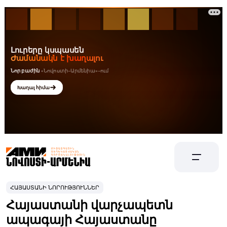
ՀԱՅԱՍՏԱՆԻ ՆՈՐՈՒԹՅՈՒՆՆԵՐ
Հայաստանի վարչապետն
ապագայի Հայաստանը