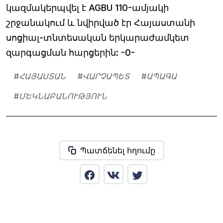
կազմակերպվել է AGBU 110-ամյակի
շրջանակում և նվիրված էր Հայաստանի
սոցիալ-տնտեսական երկարաժամկետ
զարգացման հարցերին: -0-
#
ՀԱՅԱՍՏԱՆ
#
ՎԱՐՉԱՊԵՏ
#
ԱՊԱԳԱ
#
ՄԵԿՆԱԲԱՆՈՒԹՅՈՒՆ
Պատճենել հղումը