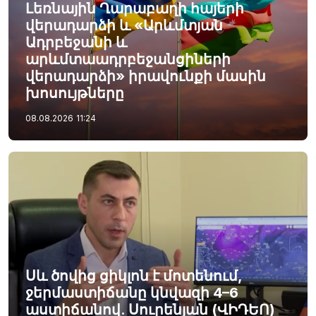
Լեռնային Ղարաբաղի հայերի
վերադարձի և «Արևմտյան
Ադրբեջանի և
արևմտաադրբեջանցիների
վերադարձի» իրավունքի մասին
խոսույթները
08.08.2026
11:24
Սև ծովից ցիկլոն է մոտենում,
ջերմաստիճանը կնվազի 4–6
աստիճանով. Սուրենյան (ՎԻԴԵՈ)