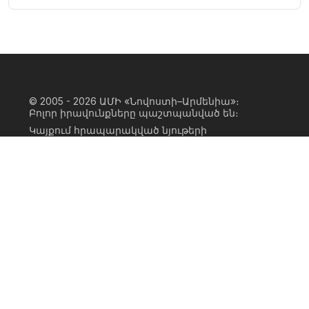
© 2005 - 2026
ԱՄԻ «Նովոստի–Արմենիա»։
Բոլոր իրավունքները պաշտպանված են։
Կայքում հրապարակված նյութերի
ամբողջական կամ մասնակի
օգտագործումը հնարավոր է միայն ԱՄԻ
«Նովոստի–Արմենիա» գործակալության
իրավատիրոջ գրավոր համաձայնության
առկայության և կայքին հիպերհղում
անելու դեպքում։ Հղումը պետք է լինի
ուղիղ, ակտիվ, ոչ սկրիպտային,
ինդեքսավորման համար բաց։ Կայքում
հրապարակված նյութերի հեղինակների
կարծիքը կարող է չհամընկնել
խմբագրության դիրքորոշման հետ։
Privacy Policy
Terms of Use
Cookie Policy