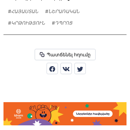
#
ՀԱՅԱՍՏԱՆ
#
ՆԵՐԱՌԱԿԱՆ
#
ԿՐԹՈՒԹՅՈՒՆ
#
ԴՊՐՈՑ
Պատճենել հղումը