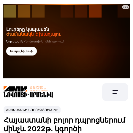
ՀԱՅԱՍՏԱՆԻ ՆՈՐՈՒԹՅՈՒՆՆԵՐ
Հայաստանի բոլոր դպրոցներում
մինչև 2022թ. կգործի